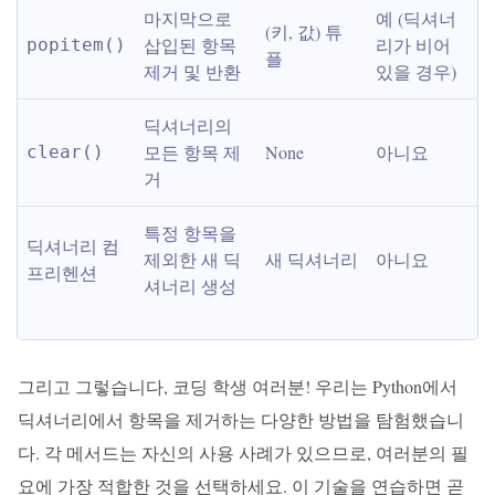
마지막으로 
예 (딕셔너
(키, 값) 튜
삽입된 항목 
리가 비어 
popitem()
플
제거 및 반환
있을 경우)
딕셔너리의 
모든 항목 제
None
아니요
clear()
거
특정 항목을 
딕셔너리 컴
제외한 새 딕
새 딕셔너리
아니요
프리헨션
셔너리 생성
그리고 그렇습니다, 코딩 학생 여러분! 우리는 Python에서
딕셔너리에서 항목을 제거하는 다양한 방법을 탐험했습니
다. 각 메서드는 자신의 사용 사례가 있으므로, 여러분의 필
요에 가장 적합한 것을 선택하세요. 이 기술을 연습하면 곧