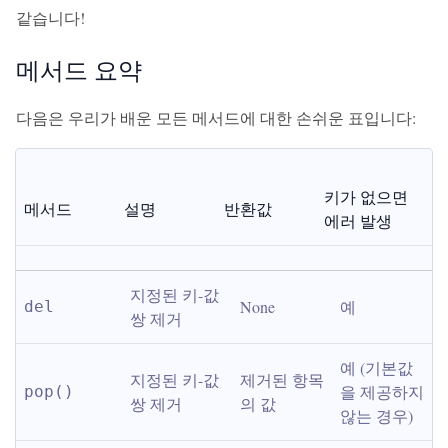
같습니다!
메서드 요약
다음은 우리가 배운 모든 메서드에 대한 손쉬운 표입니다:
키가 없으면 
메서드
설명
반환값
에러 발생
지정된 키-값 
None
예
del
쌍 제거
예 (기본값
지정된 키-값 
제거된 항목
을 제공하지 
pop()
쌍 제거
의 값
않는 경우)