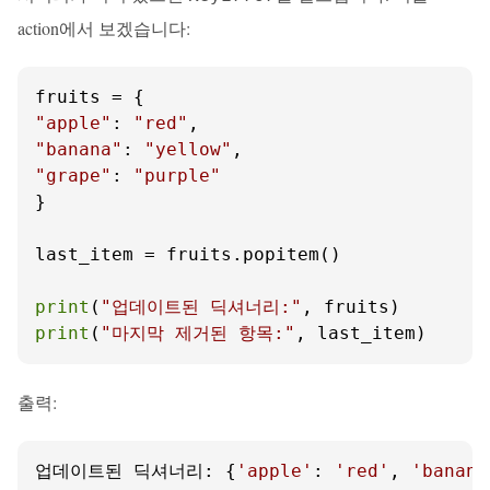
action에서 보겠습니다:
"apple"
: 
"red"
"banana"
: 
"yellow"
"grape"
: 
"purple"
}

last_item = fruits.popitem()

print
(
"업데이트된 딕셔너리:"
print
(
"마지막 제거된 항목:"
, last_item)
출력:
업데이트된 딕셔너리: {
'apple'
: 
'red'
, 
'banana