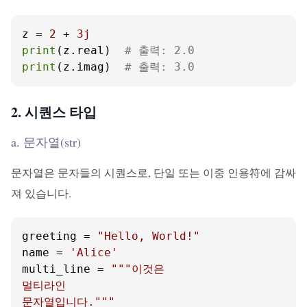
z = 
2
 + 
3j
print
(z.real)  
# 출력: 2.0
print
(z.imag)  
# 출력: 3.0
2. 시퀀스 타입
a. 문자열(str)
문자열은 문자들의 시퀀스로, 단일 또는 이중 인용符에 감싸
져 있습니다.
greeting = 
"Hello, World!"
name = 
'Alice'
multi_line = 
"""이것은

멀티라인

문자열입니다."""