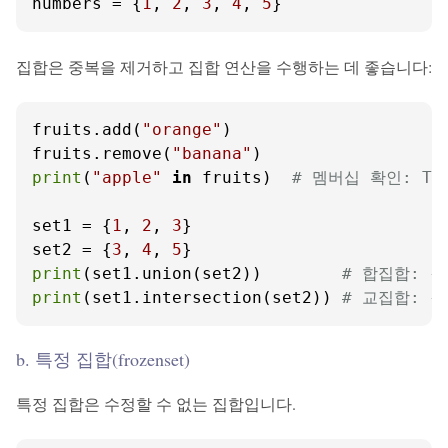
numbers = {
1
, 
2
, 
3
, 
4
, 
5
}
집합은 중복을 제거하고 집합 연산을 수행하는 데 좋습니다:
fruits.add(
"orange"
)

fruits.remove(
"banana"
print
(
"apple"
in
 fruits)  
# 멤버십 확인: Tr
set1 = {
1
, 
2
, 
3
}

set2 = {
3
, 
4
, 
5
print
(set1.union(set2))        
# 합집합: {1
print
(set1.intersection(set2)) 
# 교집합: {
b. 특정 집합(frozenset)
특정 집합은 수정할 수 없는 집합입니다.