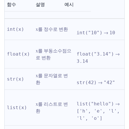
함수
설명
예시
x를 정수로 변환
int(x)
 → 
int("10")
10
x를 부동소수점으
 → 
float(x)
float("3.14")
로 변환
3.14
x를 문자열로 변
str(x)
환
 → 
str(42)
"42"
 → 
x를 리스트로 변
list("hello")
list(x)
환
['h', 'e', 'l', 
'l', 'o']