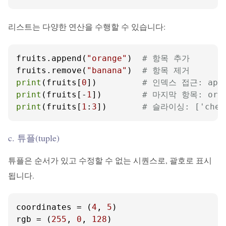
리스트는 다양한 연산을 수행할 수 있습니다:
fruits.append(
"orange"
)  
# 항목 추가
fruits.remove(
"banana"
)  
# 항목 제거
print
(fruits[
0
])         
# 인덱스 접근: app
print
(fruits[-
1
])        
# 마지막 항목: ora
print
(fruits[
1
:
3
])       
# 슬라이싱: ['cherr
c. 튜플(tuple)
튜플은 순서가 있고 수정할 수 없는 시퀀스로, 괄호로 표시
됩니다.
coordinates = (
4
, 
5
)

rgb = (
255
, 
0
, 
128
)