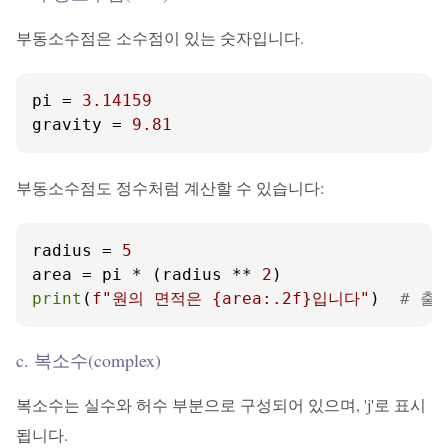
부동소수점은 소수점이 있는 숫자입니다.
pi = 
3.14159
gravity = 
9.81
부동소수점도 정수처럼 계산할 수 있습니다:
radius = 
5
area = pi * (radius ** 
2
print
(
f"원의 면적은 
{area:
.2
f}
입니다"
)  
# 출
c. 복소수(complex)
복소수는 실수와 허수 부분으로 구성되어 있으며, 'j'로 표시
됩니다.