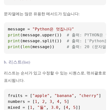
문자열에는 많은 유용한 메서드가 있습니다:
message = 
"Python은 멋집니다"
print
(message.upper())  
# 출력: PYTHON은 
print
(message.split())  
# 출력: ['Python은
print
(
len
(message))     
# 출력: 20 (문자열
b. 리스트(list)
리스트는 순서가 있고 수정할 수 있는 시퀀스로, 꺾쇠괄호로
표시됩니다.
fruits = [
"apple"
, 
"banana"
, 
"cherry"
]

numbers = [
1
, 
2
, 
3
, 
4
, 
5
]

mixed = [
1
, 
"둘"
, 
3.0
, [
4
, 
5
]]