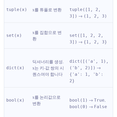
x를 튜플로 변환
tuple(x)
tuple([1, 2, 
 → 
3])
(1, 2, 3)
x를 집합으로 변
set(x)
set([1, 2, 2, 
환
 → 
3])
{1, 2, 3}
딕셔너리를 생성. 
dict([('a', 1), 
 → 
x는 키-값 쌍의 시
dict(x)
('b', 2)])
퀀스여야 합니다
{'a': 1, 'b': 
2}
x를 논리값으로 
 → 
, 
bool(x)
bool(1)
True
변환
 → 
bool(0)
False