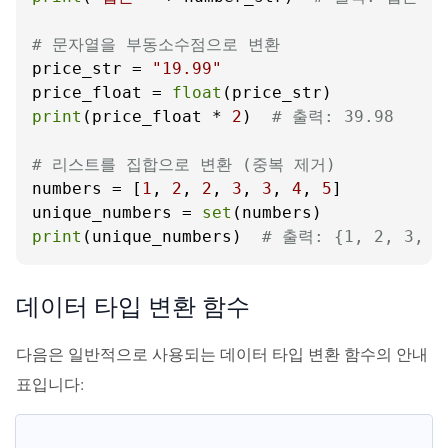
# 문자열을 부동소수점으로 변환
price_str = 
"19.99"
price_float = 
float
print
(price_float * 
2
)  
# 출력: 39.98
# 리스트를 집합으로 변환 (중복 제거)
numbers = [
1
, 
2
, 
2
, 
3
, 
3
, 
4
, 
5
]

unique_numbers = 
set
print
(unique_numbers)  
# 출력: {1, 2, 3, 4
데이터 타입 변환 함수
다음은 일반적으로 사용되는 데이터 타입 변환 함수의 안내
표입니다: