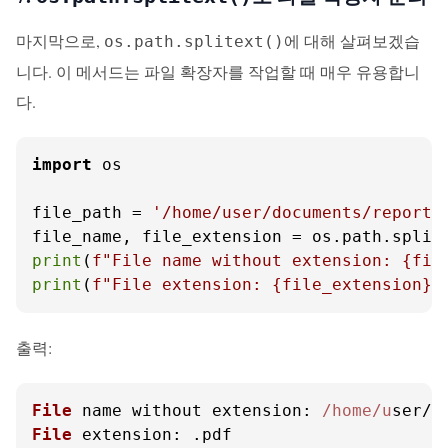
마지막으로,
에 대해 살펴보겠습
os.path.splitext()
니다. 이 메서드는 파일 확장자를 작업할 때 매우 유용합니
다.
import
 os

file_path = 
'/home/user/documents/report.
print
(
f"File name without extension: 
{fil
print
(
f"File extension: 
{file_extension}
"
출력:
File
 name without 
extension
: 
/home/u
File
extension
: .
pdf