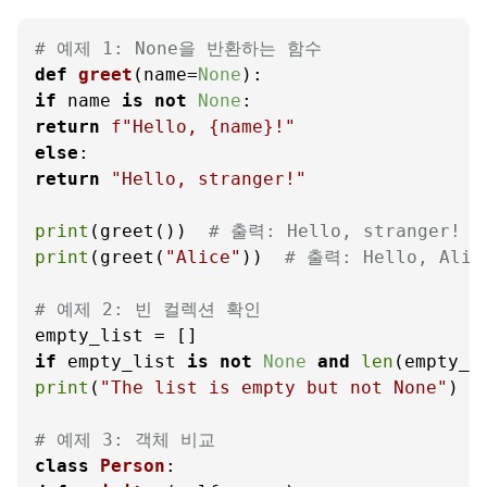
# 예제 1: None을 반환하는 함수
def
greet
(
name=
None
if
 name 
is
not
None
return
f"Hello, 
{name}
!"
else
return
"Hello, stranger!"
print
(greet())  
# 출력: Hello, stranger!
print
(greet(
"Alice"
))  
# 출력: Hello, Alic
# 예제 2: 빈 컬렉션 확인
if
 empty_list 
is
not
None
and
len
(empty_l
print
(
"The list is empty but not None"
)

# 예제 3: 객체 비교
class
Person