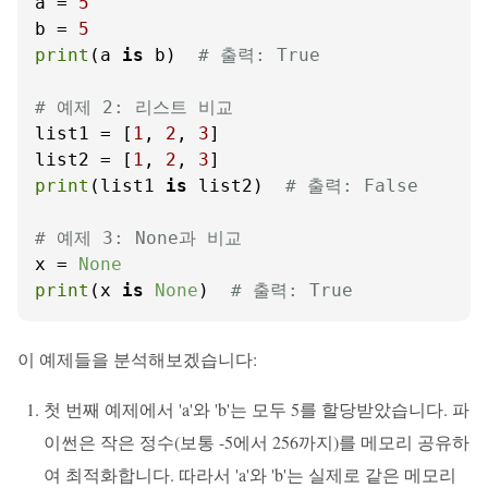
a = 
5
b = 
5
print
(a 
is
 b)  
# 출력: True
# 예제 2: 리스트 비교
list1 = [
1
, 
2
, 
3
]

list2 = [
1
, 
2
, 
3
print
(list1 
is
 list2)  
# 출력: False
# 예제 3: None과 비교
x = 
None
print
(x 
is
None
)  
# 출력: True
이 예제들을 분석해보겠습니다:
첫 번째 예제에서 'a'와 'b'는 모두 5를 할당받았습니다. 파
이썬은 작은 정수(보통 -5에서 256까지)를 메모리 공유하
여 최적화합니다. 따라서 'a'와 'b'는 실제로 같은 메모리