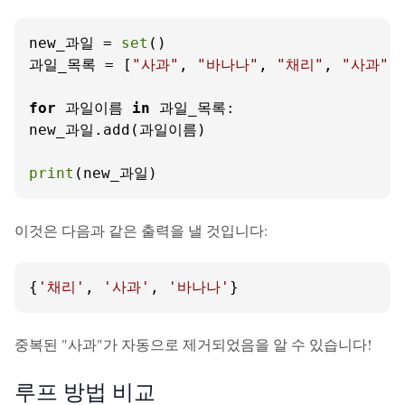
new_과일 = 
set
()

과일_목록 = [
"사과"
, 
"바나나"
, 
"채리"
, 
"사과"
]
for
 과일이름 
in
 과일_목록:

new_과일.add(과일이름)

print
(new_과일)
이것은 다음과 같은 출력을 낼 것입니다:
{
'채리'
, 
'사과'
, 
'바나나'
}
중복된 "사과"가 자동으로 제거되었음을 알 수 있습니다!
루프 방법 비교