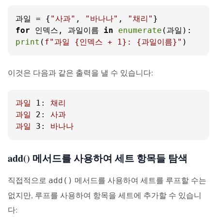
과일 = {
"사과"
, 
"바나나"
, 
"채리"
for
 인덱스, 과일이름 
in
enumerate
print
(
f"과일 
{인덱스 + 
1
}
: 
{과일이름}
"
)
이것은 다음과 같은 출력을 낼 수 있습니다:
과일
1:
채리
과일
2:
사과
과일
3:
바나나
add() 메서드를 사용하여 세트 항목들 탐색
직접적으로
메서드를 사용하여 세트를 루프할 수는
add()
없지만, 루프를 사용하여 항목을 세트에 추가할 수 있습니
다: