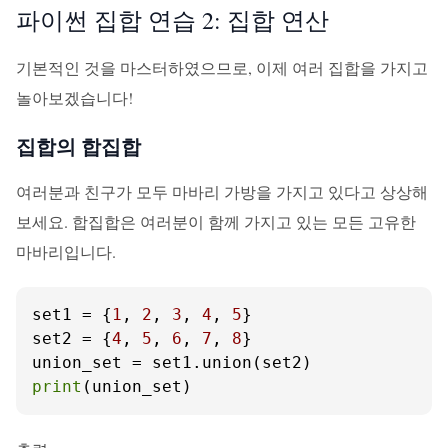
파이썬 집합 연습 2: 집합 연산
기본적인 것을 마스터하였으므로, 이제 여러 집합을 가지고
놀아보겠습니다!
집합의 합집합
여러분과 친구가 모두 마바리 가방을 가지고 있다고 상상해
보세요. 합집합은 여러분이 함께 가지고 있는 모든 고유한
마바리입니다.
set1 = {
1
, 
2
, 
3
, 
4
, 
5
}

set2 = {
4
, 
5
, 
6
, 
7
, 
8
}

print
(union_set)