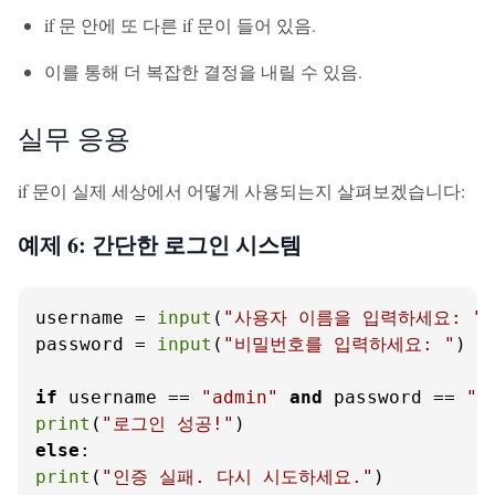
if 문 안에 또 다른 if 문이 들어 있음.
이를 통해 더 복잡한 결정을 내릴 수 있음.
실무 응용
if 문이 실제 세상에서 어떻게 사용되는지 살펴보겠습니다:
예제 6: 간단한 로그인 시스템
username = 
input
(
"사용자 이름을 입력하세요: "
)

password = 
input
(
"비밀번호를 입력하세요: "
)

if
 username == 
"admin"
and
 password == 
"p
print
(
"로그인 성공!"
else
print
(
"인증 실패. 다시 시도하세요."
)