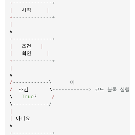
+
-------------+
|
   시작     
|
+
-------------+
|
+
-------------+
|
   조건   
|
|
   확인     
|
+
-------------+
|
/
------------\      예
/
  조건       \
------------> 코드 블록 실행
\   
True
?     
/
\
------------/
|
|
 아니요

+
-------------+