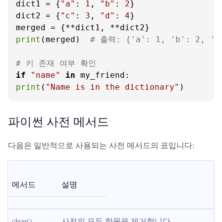
dict1 = {
"a"
: 
1
, 
"b"
: 
2
}

dict2 = {
"c"
: 
3
, 
"d"
: 
4
}

print
(merged)  
# 출력: {'a': 1, 'b': 2, 'c
# 키 존재 여부 확인
if
"name"
in
print
(
"Name is in the dictionary"
)
파이썬 사전 메서드
다음은 일반적으로 사용되는 사전 메서드의 표입니다:
메서드
설명
clear()
사전의 모든 항목을 제거합니다