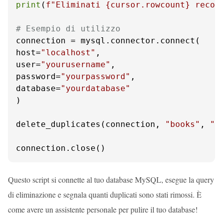
print
(
f"Eliminati 
{cursor.rowcount}
 recor
# Esempio di utilizzo
connection = mysql.connector.connect(

host=
"localhost"
,

user=
"yourusername"
,

password=
"yourpassword"
,

database=
"yourdatabase"
)

delete_duplicates(connection, 
"books"
, 
"i
connection.close()
Questo script si connette al tuo database MySQL, esegue la query
di eliminazione e segnala quanti duplicati sono stati rimossi. È
come avere un assistente personale per pulire il tuo database!