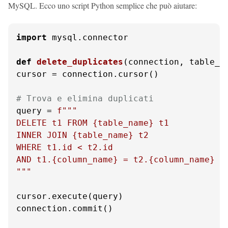
MySQL. Ecco uno script Python semplice che può aiutare:
import
 mysql.connector

def
delete_duplicates
(
connection, table_n
cursor = connection.cursor()

# Trova e elimina duplicati
query = 
f"""

DELETE t1 FROM 
{table_name}
 t1

INNER JOIN 
{table_name}
 t2

WHERE t1.id < t2.id

AND t1.
{column_name}
 = t2.
{column_name}
"""
cursor.execute(query)

connection.commit()
