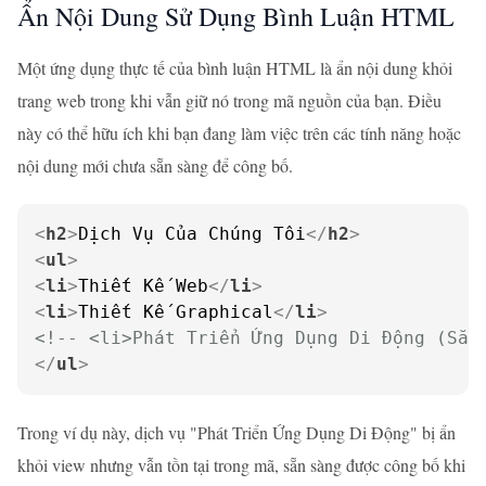
Ẩn Nội Dung Sử Dụng Bình Luận HTML
Một ứng dụng thực tế của bình luận HTML là ẩn nội dung khỏi
trang web trong khi vẫn giữ nó trong mã nguồn của bạn. Điều
này có thể hữu ích khi bạn đang làm việc trên các tính năng hoặc
nội dung mới chưa sẵn sàng để công bố.
<
h2
>
Dịch Vụ Của Chúng Tôi
</
h2
>
<
ul
>
<
li
>
Thiết Kế Web
</
li
>
<
li
>
Thiết Kế Graphical
</
li
>
<!-- <li>Phát Triển Ứng Dụng Di Động (Sắp
</
ul
>
Trong ví dụ này, dịch vụ "Phát Triển Ứng Dụng Di Động" bị ẩn
khỏi view nhưng vẫn tồn tại trong mã, sẵn sàng được công bố khi