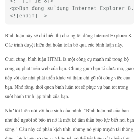
<!--[if IE 8]>

<p>Bạn đang sử dụng Internet Explorer 8.</
<![endif]-->
Bình luận này sẽ chỉ hiển thị cho người dùng Internet Explorer 8.
Các trình duyệt hiện đại hoàn toàn bỏ qua các bình luận này.
Cuối cùng, bình luận HTML là một công cụ mạnh mẽ trong bộ
công cụ phát triển web của bạn. Chúng giúp bạn tổ chức mã, giao
tiếp với các nhà phát triển khác và thậm chí gỡ rối công việc của
bạn. Nhớ rằng, thói quen bình luận tốt sẽ phục vụ bạn tốt trong
suốt hành trình lập trình của bạn.
Như tôi luôn nói với học sinh của mình, "Bình luận mã của bạn
như thể người sẽ bảo trì nó là một kẻ tâm thần bạo lực biết nơi bạn
sống." Câu này có phần kịch tính, nhưng nó giúp truyền tải thông
điệp - bình luận rõ ràng và hữu ích có thể tiết kiệm rất nhiều thời