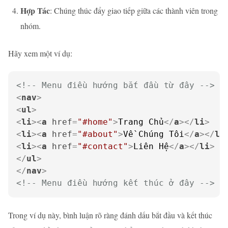
Hợp Tác
: Chúng thúc đẩy giao tiếp giữa các thành viên trong
nhóm.
Hãy xem một ví dụ:
<!-- Menu điều hướng bắt đầu từ đây -->
<
nav
>
<
ul
>
<
li
>
<
a
href
=
"#home"
>
Trang Chủ
</
a
>
</
li
>
<
li
>
<
a
href
=
"#about"
>
Về Chúng Tôi
</
a
>
</
li
<
li
>
<
a
href
=
"#contact"
>
Liên Hệ
</
a
>
</
li
>
</
ul
>
</
nav
>
<!-- Menu điều hướng kết thúc ở đây -->
Trong ví dụ này, bình luận rõ ràng đánh dấu bắt đầu và kết thúc