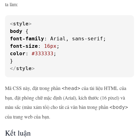
ta làm:
<
style
>
body
font-family
font-size
: 
16px
color
: 
#333333
;

</
style
>
Mã CSS này, đặt trong phần
của tài liệu HTML của
<head>
bạn, đặt phông chữ mặc định (Arial), kích thước (16 pixel) và
màu sắc (màu xám tối) cho tất cả văn bản trong phần
<body>
của trang web của bạn.
Kết luận