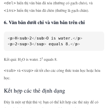
hiển thị văn bản đã xóa (thường có gạch chéo), và
<del>
hiển thị văn bản đã chèn (thường là gạch chân).
<ins>
6. Văn bản dưới chỉ và văn bản trên chỉ
<
p
>
H
<
sub
>
2
</
sub
>
O is water.
</
p
>
<
p
>
2
<
sup
>
3
</
sup
>
 equals 8.
</
p
>
3
Kết quả: H
O is water. 2
equals 8.
2
và
rất tốt cho các công thức toán học hoặc hóa
<sub>
<sup>
học.
Kết hợp các thẻ định dạng
Đây là một sự thật thú vị: bạn có thể kết hợp các thẻ này để có