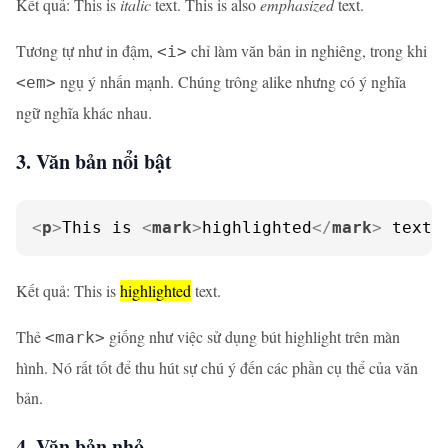
Kết quả: This is
italic
text. This is also
emphasized
text.
Tương tự như in đậm,
chỉ làm văn bản in nghiêng, trong khi
<i>
ngụ ý nhấn mạnh. Chúng trông alike nhưng có ý nghĩa
<em>
ngữ nghĩa khác nhau.
3. Văn bản nổi bật
<
p
>
This is 
<
mark
>
highlighted
</
mark
>
 text.
Kết quả: This is
highlighted
text.
Thẻ
giống như việc sử dụng bút highlight trên màn
<mark>
hình. Nó rất tốt để thu hút sự chú ý đến các phần cụ thể của văn
bản.
4. Văn bản nhỏ