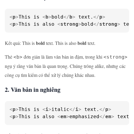
<
p
>
This is 
<
b
>
bold
</
b
>
 text.
</
p
>
<
p
>
This is also 
<
strong
>
bold
</
strong
>
 tex
bold
bold
Kết quả: This is
text. This is also
text.
Thẻ
đơn giản là làm văn bản in đậm, trong khi
<b>
<strong>
ngụ ý rằng văn bản là quan trọng. Chúng trông alike, nhưng các
công cụ tìm kiếm có thể xử lý chúng khác nhau.
2. Văn bản in nghiêng
<
p
>
This is 
<
i
>
italic
</
i
>
 text.
</
p
>
<
p
>
This is also 
<
em
>
emphasized
</
em
>
 text.