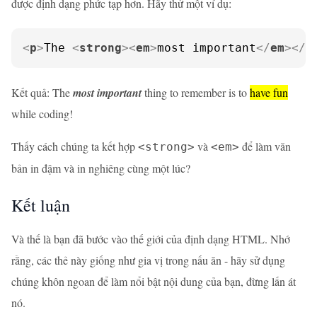
được định dạng phức tạp hơn. Hãy thử một ví dụ:
<
p
>
The 
<
strong
>
<
em
>
most important
</
em
>
</
s
Kết quả: The
most important
thing to remember is to
have fun
while coding!
Thấy cách chúng ta kết hợp
và
để làm văn
<strong>
<em>
bản in đậm và in nghiêng cùng một lúc?
Kết luận
Và thế là bạn đã bước vào thế giới của định dạng HTML. Nhớ
rằng, các thẻ này giống như gia vị trong nấu ăn - hãy sử dụng
chúng khôn ngoan để làm nổi bật nội dung của bạn, đừng lấn át
nó.