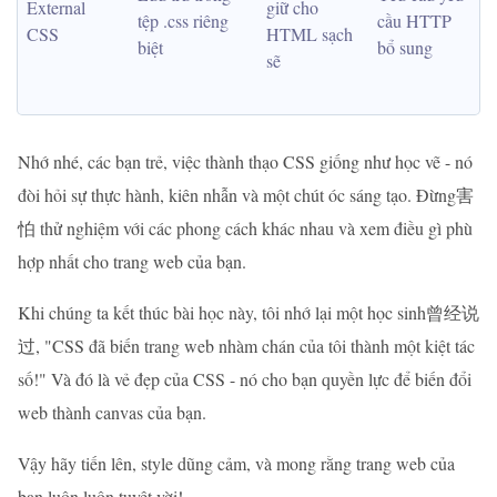
External 
giữ cho 
tệp .css riêng 
cầu HTTP 
CSS
HTML sạch 
biệt
bổ sung
sẽ
Nhớ nhé, các bạn trẻ, việc thành thạo CSS giống như học vẽ - nó
đòi hỏi sự thực hành, kiên nhẫn và một chút óc sáng tạo. Đừng害
怕 thử nghiệm với các phong cách khác nhau và xem điều gì phù
hợp nhất cho trang web của bạn.
Khi chúng ta kết thúc bài học này, tôi nhớ lại một học sinh曾经说
过, "CSS đã biến trang web nhàm chán của tôi thành một kiệt tác
số!" Và đó là vẻ đẹp của CSS - nó cho bạn quyền lực để biến đổi
web thành canvas của bạn.
Vậy hãy tiến lên, style dũng cảm, và mong rằng trang web của
bạn luôn luôn tuyệt vời!