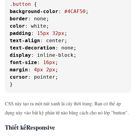
.button
background-color
: 
#4CAF50
border
color
padding
: 
15px
32px
text-align
text-decoration
display
font-size
: 
16px
margin
: 
4px
2px
cursor
: pointer;

}
CSS này tạo ra một nút xanh lá cây thời trang. Bạn có thể áp
dụng này vào bất kỳ phần tử nào bằng cách cho nó lớp "button".
Thiết kếResponsive