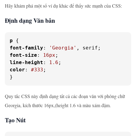
Hãy khám phá một số ví dụ khác để thấy sức mạnh của CSS:
Định dạng Văn bản
p
font-family
: 
'Georgia'
font-size
: 
16px
line-height
: 
1.6
color
: 
#333
;

}
Quy tắc CSS này định dạng tất cả các đoạn văn với phông chữ
Georgia, kích thước 16px,(height 1.6 và màu xám đậm.
Tạo Nút