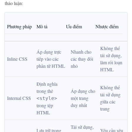
thảo luận:
Phương pháp
Mô tả
Ưu điểm
Nhược điểm
Không thể 
Áp dụng trực 
Nhanh cho 
tái sử dụng, 
Inline CSS
tiếp vào các 
các thay đổi 
làm rối loạn 
phần tử HTML
nhỏ
HTML
Định nghĩa 
Không thể 
trong thẻ 
Áp dụng cho 
tái sử dụng 
Internal CSS
một trang 
<style>
giữa các 
duy nhất
trong tệp 
trang
HTML
Tái sử dụng, 
Lưu trữ trong 
Yêu cầu yêu 