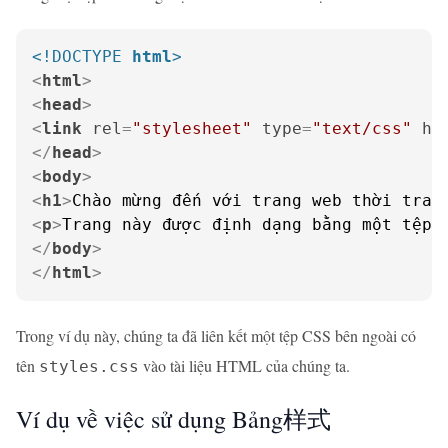
<!DOCTYPE 
html
>
<
html
>
<
head
>
<
link
rel
=
"stylesheet"
type
=
"text/css"
hr
</
head
>
<
body
>
<
h1
>
Chào mừng đến với trang web thời tran
<
p
>
Trang này được định dạng bằng một tệp 
</
body
>
</
html
>
Trong ví dụ này, chúng ta đã liên kết một tệp CSS bên ngoài có
tên
vào tài liệu HTML của chúng ta.
styles.css
Ví dụ về việc sử dụng Bảng样式