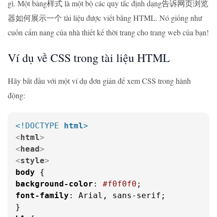
gì. Một bảng样式 là một bộ các quy tắc định dạng告诉网页浏览
器如何展示一个 tài liệu được viết bằng HTML. Nó giống như
cuốn cẩm nang của nhà thiết kế thời trang cho trang web của bạn!
Ví dụ về CSS trong tài liệu HTML
Hãy bắt đầu với một ví dụ đơn giản để xem CSS trong hành
động:
<!DOCTYPE 
html
>
<
html
>
<
head
>
<
style
>
body
background-color
: 
#f0f0f0
font-family
: Arial, sans-serif;
