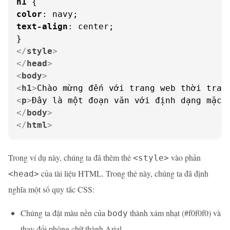
h1
color
text-align
: center;

</
style
>
</
head
>
<
body
>
<
h1
>
Chào mừng đến với trang web thời tran
<
p
>
Đây là một đoạn văn với định dạng mặc 
</
body
>
</
html
>
Trong ví dụ này, chúng ta đã thêm thẻ
vào phần
<style>
của tài liệu HTML. Trong thẻ này, chúng ta đã định
<head>
nghĩa một số quy tắc CSS:
Chúng ta đặt màu nền của
thành xám nhạt (#f0f0f0) và
body
thay đổi phông chữ thành Arial.