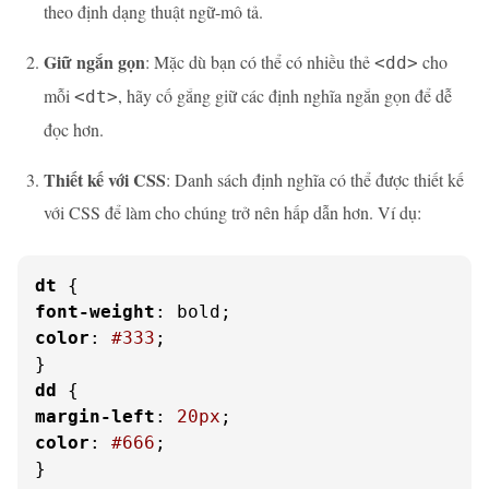
theo định dạng thuật ngữ-mô tả.
Giữ ngắn gọn
: Mặc dù bạn có thể có nhiều thẻ
cho
<dd>
mỗi
, hãy cố gắng giữ các định nghĩa ngắn gọn để dễ
<dt>
đọc hơn.
Thiết kế với CSS
: Danh sách định nghĩa có thể được thiết kế
với CSS để làm cho chúng trở nên hấp dẫn hơn. Ví dụ:
dt
font-weight
color
: 
#333
;

dd
margin-left
: 
20px
color
: 
#666
;

}