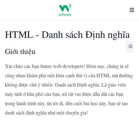
HTML - Danh sách Định nghĩa
Giới thiệu
Xin chào các bạn future web developers! Hôm nay, chúng ta sẽ
cùng nhau khám phá một khía cạnh thú vị của HTML mà thường
không được chú ý nhiều: Danh sách Định nghĩa. Là giáo viên
máy tính ở khu phố của bạn, tôi rất vui được dẫn dắt các bạn
trong hành trình này. tin tôi đi, đến cuối bài học này, bạn sẽ tạo
danh sách định nghĩa như một chuyên gia!