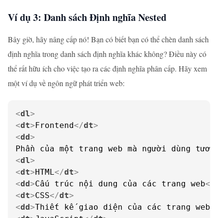
Ví dụ 3: Danh sách Định nghĩa Nested
Bây giờ, hãy nâng cấp nó! Bạn có biết bạn có thể chèn danh sách
định nghĩa trong danh sách định nghĩa khác không? Điều này có
thể rất hữu ích cho việc tạo ra các định nghĩa phân cấp. Hãy xem
một ví dụ về ngôn ngữ phát triển web:
<
dl
>
<
dt
>
Frontend
</
dt
>
<
dd
>
<
dl
>
<
dt
>
HTML
</
dt
>
<
dd
>
Cấu trúc nội dung của các trang web
</
<
dt
>
CSS
</
dt
>
<
dd
>
Thiết kế giao diện của các trang web
<