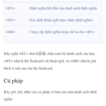
Định nghĩa bắt đầu của danh sách định nghĩa
<dl>
Xác định thuật ngữ (mục được định nghĩa)
<dt>
Cung cấp định nghĩa hoặc mô tả cho 
<dd>
<dt>
Hãy nghĩ
như là容器 chứa toàn bộ danh sách của bạn,
<dl>
như là thẻ flashcard với thuật ngữ, và
như là giải
<dt>
<dd>
thích ở mặt sau của thẻ flashcard.
Cú pháp
Bây giờ, hãy nhìn vào cú pháp cơ bản của một danh sách định
nghĩa: