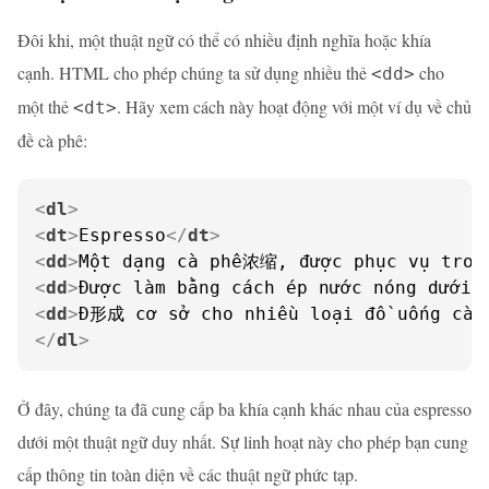
Đôi khi, một thuật ngữ có thể có nhiều định nghĩa hoặc khía
cạnh. HTML cho phép chúng ta sử dụng nhiều thẻ
cho
<dd>
một thẻ
. Hãy xem cách này hoạt động với một ví dụ về chủ
<dt>
đề cà phê:
<
dl
>
<
dt
>
Espresso
</
dt
>
<
dd
>
Một dạng cà phê浓缩, được phục vụ tron
<
dd
>
Được làm bằng cách ép nước nóng dưới 
<
dd
>
Đ形成 cơ sở cho nhiều loại đồ uống cà 
</
dl
>
Ở đây, chúng ta đã cung cấp ba khía cạnh khác nhau của espresso
dưới một thuật ngữ duy nhất. Sự linh hoạt này cho phép bạn cung
cấp thông tin toàn diện về các thuật ngữ phức tạp.