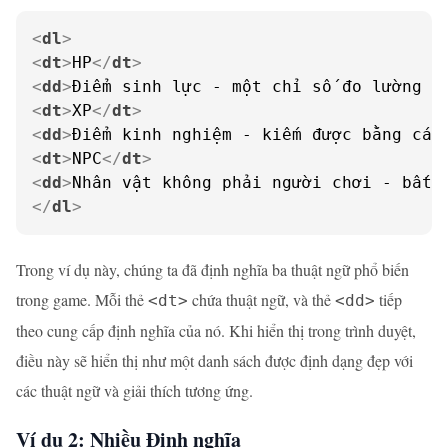
<
dl
>
<
dt
>
HP
</
dt
>
<
dd
>
Điểm sinh lực - một chỉ số đo lường s
<
dt
>
XP
</
dt
>
<
dd
>
Điểm kinh nghiệm - kiếm được bằng các
<
dt
>
NPC
</
dt
>
<
dd
>
Nhân vật không phải người chơi - bất 
</
dl
>
Trong ví dụ này, chúng ta đã định nghĩa ba thuật ngữ phổ biến
trong game. Mỗi thẻ
chứa thuật ngữ, và thẻ
tiếp
<dt>
<dd>
theo cung cấp định nghĩa của nó. Khi hiển thị trong trình duyệt,
điều này sẽ hiển thị như một danh sách được định dạng đẹp với
các thuật ngữ và giải thích tương ứng.
Ví dụ 2: Nhiều Định nghĩa