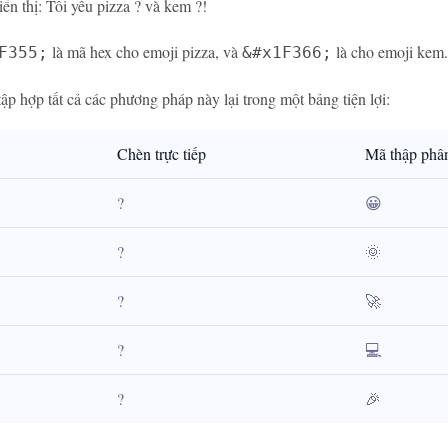
ển thị: Tôi yêu pizza ? và kem ?!
là mã hex cho emoji pizza, và
là cho emoji kem.
F355;
&#x1F366;
tập hợp tất cả các phương pháp này lại trong một bảng tiện lợi:
Chèn trực tiếp
Mã thập phâ
?
😀
?
🌞
?
🚀
?
💻
?
🎉