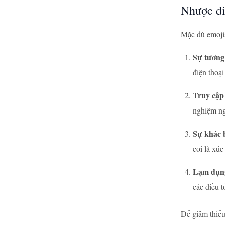
Nhược đi
Mặc dù emojis
Sự tương 
điện thoại
Truy cập 
nghiệm ng
Sự khác b
coi là xú
Lạm dụn
các điều t
Để giảm thiểu