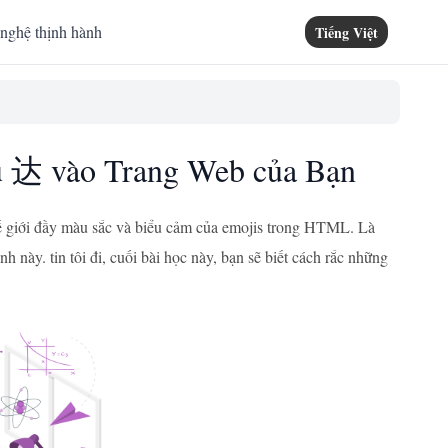
nghệ thịnh hành
Tiếng Việt
 达 vào Trang Web của Bạn
hế giới đầy màu sắc và biểu cảm của emojis trong HTML. Là
h này. tin tôi đi, cuối bài học này, bạn sẽ biết cách rắc những