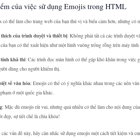
ểm của việc sử dụng Emojis trong HTML
 có thể làm cho trang web của bạn thú vị và biểu cảm hơn, nhưng có m
thích của trình duyệt và thiết bị
: Không phải tất cả các trình duyệt
 của bạn có thể xuất hiện như một hình vuông trống rỗng trên máy tính 
tính khả thi
: Các trình đọc màn hình có thể gặp khó khăn trong việc g
ười dùng cho người khiếm thị.
iệt về văn hóa
: Emojis có thể có ý nghĩa khác nhau trong các nền văn
c phạm ở một quốc gia khác.
g
: Mặc dù emojis rất vui, nhưng quá nhiều có thể làm cho nội dung củ
ốt đẹp, sự tiết chế là chìa khóa!
 các vấn đề này, hãy cân nhắc sử dụng emojis một cách tiết kiệm và cu