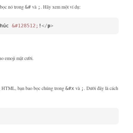
 bọc nó trong
và
. Hãy xem một ví dụ:
&#
;
húc 
&#128512;
!
</
p
>
ho emoji mặt cười.
ng HTML, bạn bao bọc chúng trong
và
. Dưới đây là cách
&#x
;