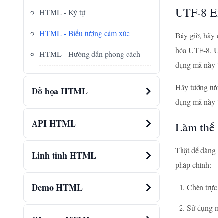
UTF-8 E
HTML - Ký tự
HTML - Biểu tượng cảm xúc
Bây giờ, hãy 
hóa UTF-8. UT
HTML - Hướng dẫn phong cách
dụng mã này t
Hãy tưởng tượ
Đồ họa HTML
dụng mã này t
API HTML
Làm thế 
Thật dễ dàng 
Linh tinh HTML
pháp chính:
Demo HTML
Chèn trực 
Sử dụng m