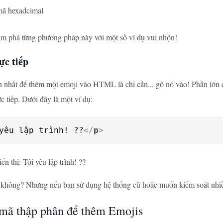
mã hexadcimal
m phá từng phương pháp này với một số ví dụ vui nhộn!
ực tiếp
 nhất để thêm một emoji vào HTML là chỉ cần... gõ nó vào! Phần lớn cá
c tiếp. Dưới đây là một ví dụ:
yêu lập trình! ?‍?
</
p
>
ển thị: Tôi yêu lập trình! ?‍?
không? Nhưng nếu bạn sử dụng hệ thống cũ hoặc muốn kiểm soát nhiều
mã thập phân để thêm Emojis