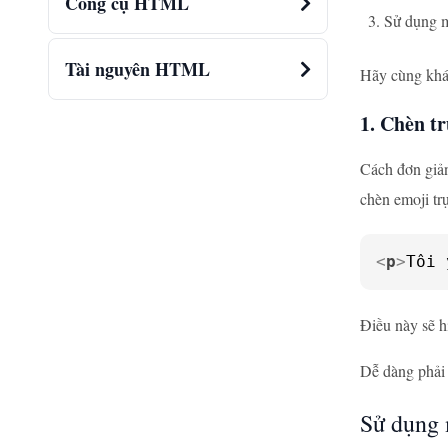
Công cụ HTML
Sử dụng 
Tài nguyên HTML
Hãy cùng khá
1. Chèn tr
Cách đơn giản
chèn emoji trự
<
p
>
Tôi 
Điều này sẽ hi
Dễ dàng phải 
Sử dụng 