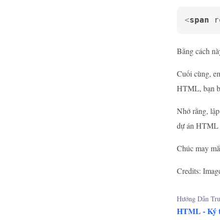
<
span
r
Bằng cách này
Cuối cùng, em
HTML, bạn bây
Nhớ rằng, lập
dự án HTML ti
Chúc may mắn 
Credits: Imag
Hướng Dẫn Trư
HTML - Ký 