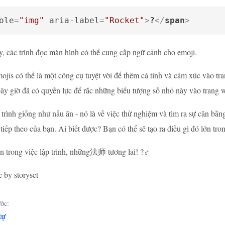
ole
=
"img"
aria-label
=
"Rocket"
>
?
</
span
>
, các trình đọc màn hình có thể cung cấp ngữ cảnh cho emoji.
ojis có thể là một công cụ tuyệt vời để thêm cá tính và cảm xúc vào 
 giờ đã có quyền lực để rắc những biểu tượng số nhỏ này vào trang 
 trình giống như nấu ăn - nó là về việc thử nghiệm và tìm ra sự cân bằ
ếp theo của bạn. Ai biết được? Bạn có thể sẽ tạo ra điều gì đó lớn tron
trong việc lập trình, những法师 tương lai! ?‍♂️
e by storyset
ớc:
tự