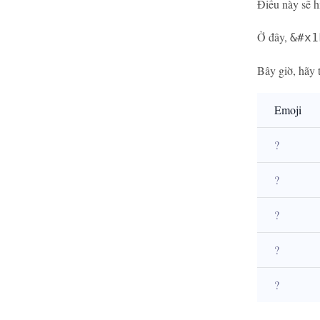
Điều này sẽ hi
Ở đây,
&#x1
Bây giờ, hãy 
Emoji
?
?
?
?
?