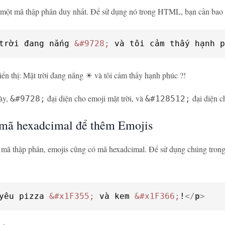
 một mã thập phân duy nhất. Để sử dụng nó trong HTML, bạn cần bao
trời đang nắng 
&#9728;
 và tôi cảm thấy hạnh p
iển thị: Mặt trời đang nắng ☀ và tôi cảm thấy hạnh phúc ?!
ày,
đại diện cho emoji mặt trời, và
đại diện c
&#9728;
&#128512;
mã hexadcimal để thêm Emojis
 mã thập phân, emojis cũng có mã hexadcimal. Để sử dụng chúng tro
yêu pizza 
&#x1F355;
 và kem 
&#x1F366;
!
</
p
>