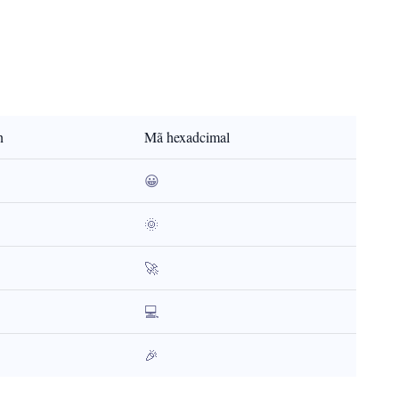
n
Mã hexadcimal
😀
🌞
🚀
💻
🎉