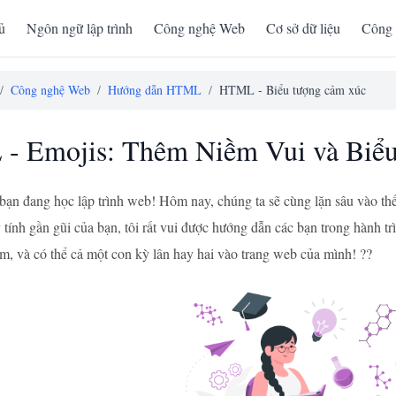
ủ
Ngôn ngữ lập trình
Công nghệ Web
Cơ sở dữ liệu
Công 
/
Công nghệ Web
/
Hướng dẫn HTML
/
HTML - Biểu tượng cảm xúc
- Emojis: Thêm Niềm Vui và Biểu
bạn đang học lập trình web! Hôm nay, chúng ta sẽ cùng lặn sâu vào t
tính gần gũi của bạn, tôi rất vui được hướng dẫn các bạn trong hành trìn
tim, và có thể cả một con kỳ lân hay hai vào trang web của mình! ??