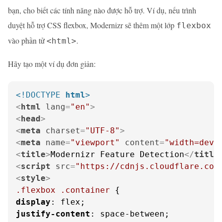
bạn, cho biết các tính năng nào được hỗ trợ. Ví dụ, nếu trình
duyệt hỗ trợ CSS flexbox, Modernizr sẽ thêm một lớp
flexbox
vào phần tử
.
<html>
Hãy tạo một ví dụ đơn giản:
<!DOCTYPE 
html
>
<
html
lang
=
"en"
>
<
head
>
<
meta
charset
=
"UTF-8"
>
<
meta
name
=
"viewport"
content
=
"width=devi
<
title
>
Modernizr Feature Detection
</
title
<
script
src
=
"https://cdnjs.cloudflare.com
<
style
>
.flexbox
.container
display
justify-content
: space-between;
