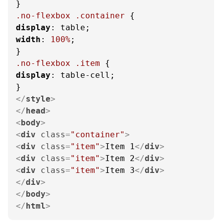
.no-flexbox
.container
display
width
: 
100%
;

.no-flexbox
.item
display
: table-cell;

</
style
>
</
head
>
<
body
>
<
div
class
=
"container"
>
<
div
class
=
"item"
>
Item 1
</
div
>
<
div
class
=
"item"
>
Item 2
</
div
>
<
div
class
=
"item"
>
Item 3
</
div
>
</
div
>
</
body
>
</
html
>