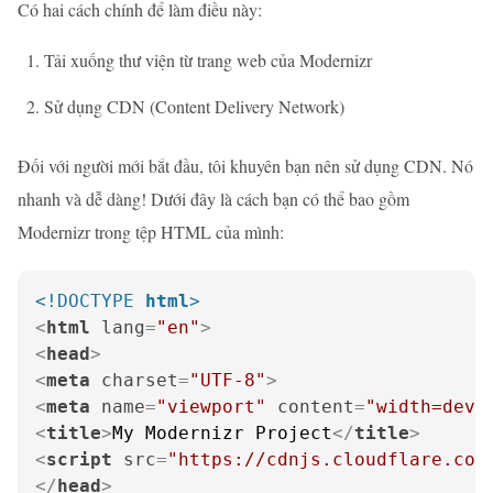
Có hai cách chính để làm điều này:
Tải xuống thư viện từ trang web của Modernizr
Sử dụng CDN (Content Delivery Network)
Đối với người mới bắt đầu, tôi khuyên bạn nên sử dụng CDN. Nó
nhanh và dễ dàng! Dưới đây là cách bạn có thể bao gồm
Modernizr trong tệp HTML của mình:
<!DOCTYPE 
html
>
<
html
lang
=
"en"
>
<
head
>
<
meta
charset
=
"UTF-8"
>
<
meta
name
=
"viewport"
content
=
"width=devi
<
title
>
My Modernizr Project
</
title
>
<
script
src
=
"https://cdnjs.cloudflare.com
</
head
>