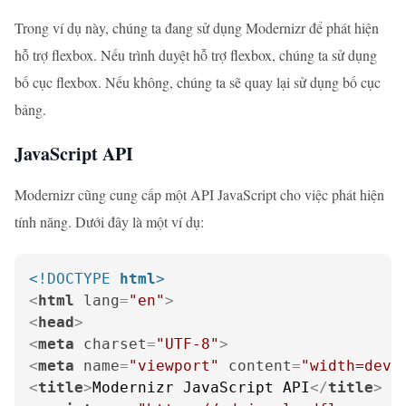
Trong ví dụ này, chúng ta đang sử dụng Modernizr để phát hiện
hỗ trợ flexbox. Nếu trình duyệt hỗ trợ flexbox, chúng ta sử dụng
bố cục flexbox. Nếu không, chúng ta sẽ quay lại sử dụng bố cục
bảng.
JavaScript API
Modernizr cũng cung cấp một API JavaScript cho việc phát hiện
tính năng. Dưới đây là một ví dụ:
<!DOCTYPE 
html
>
<
html
lang
=
"en"
>
<
head
>
<
meta
charset
=
"UTF-8"
>
<
meta
name
=
"viewport"
content
=
"width=devi
<
title
>
Modernizr JavaScript API
</
title
>