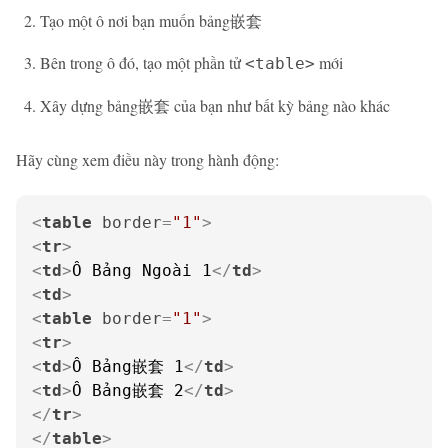
Tạo một ô nơi bạn muốn bảng嵌套
Bên trong ô đó, tạo một phần tử
mới
<table>
Xây dựng bảng嵌套 của bạn như bất kỳ bảng nào khác
Hãy cùng xem điều này trong hành động:
<
table
border
=
"1"
>
<
tr
>
<
td
>
Ô Bảng Ngoài 1
</
td
>
<
td
>
<
table
border
=
"1"
>
<
tr
>
<
td
>
Ô Bảng嵌套 1
</
td
>
<
td
>
Ô Bảng嵌套 2
</
td
>
</
tr
>
</
table
>