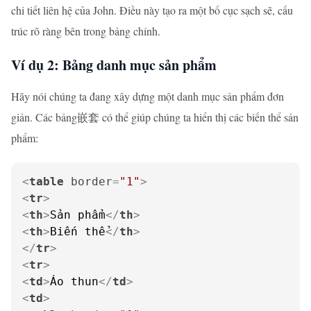
chi tiết liên hệ của John. Điều này tạo ra một bố cục sạch sẽ, cấu
trúc rõ ràng bên trong bảng chính.
Ví dụ 2: Bảng danh mục sản phẩm
Hãy nói chúng ta đang xây dựng một danh mục sản phẩm đơn
giản. Các bảng嵌套 có thể giúp chúng ta hiển thị các biến thể sản
phẩm:
<
table
border
=
"1"
>
<
tr
>
<
th
>
Sản phẩm
</
th
>
<
th
>
Biến thể
</
th
>
</
tr
>
<
tr
>
<
td
>
Áo thun
</
td
>
<
td
>