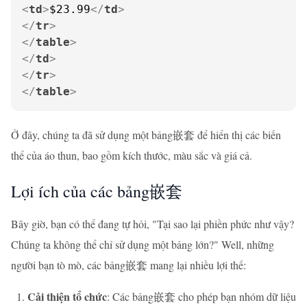
<
td
>
$23.99
</
td
>
</
tr
>
</
table
>
</
td
>
</
tr
>
</
table
>
Ở đây, chúng ta đã sử dụng một bảng嵌套 để hiển thị các biến
thể của áo thun, bao gồm kích thước, màu sắc và giá cả.
Lợi ích của các bảng嵌套
Bây giờ, bạn có thể đang tự hỏi, "Tại sao lại phiền phức như vậy?
Chúng ta không thể chỉ sử dụng một bảng lớn?" Well, những
người bạn tò mò, các bảng嵌套 mang lại nhiều lợi thế:
Cải thiện tổ chức
: Các bảng嵌套 cho phép bạn nhóm dữ liệu