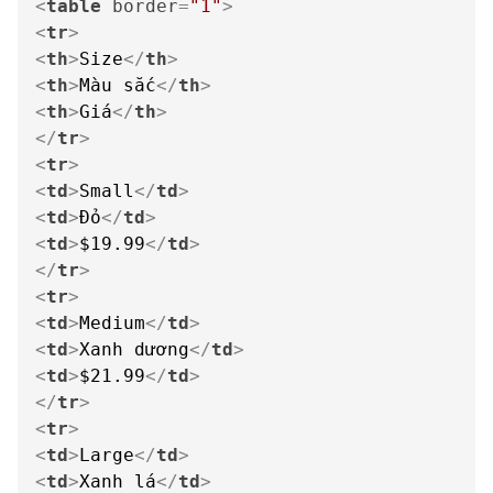
<
table
border
=
"1"
>
<
tr
>
<
th
>
Size
</
th
>
<
th
>
Màu sắc
</
th
>
<
th
>
Giá
</
th
>
</
tr
>
<
tr
>
<
td
>
Small
</
td
>
<
td
>
Đỏ
</
td
>
<
td
>
$19.99
</
td
>
</
tr
>
<
tr
>
<
td
>
Medium
</
td
>
<
td
>
Xanh dương
</
td
>
<
td
>
$21.99
</
td
>
</
tr
>
<
tr
>
<
td
>
Large
</
td
>
<
td
>
Xanh lá
</
td
>