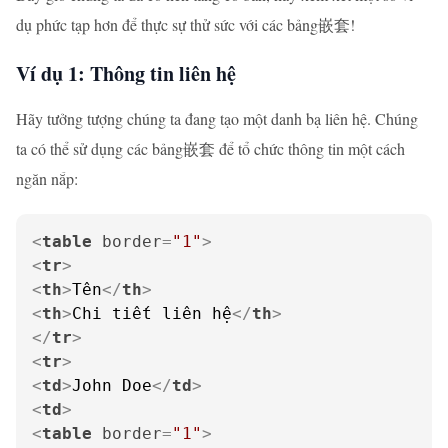
dụ phức tạp hơn để thực sự thử sức với các bảng嵌套!
Ví dụ 1: Thông tin liên hệ
Hãy tưởng tượng chúng ta đang tạo một danh bạ liên hệ. Chúng
ta có thể sử dụng các bảng嵌套 để tổ chức thông tin một cách
ngăn nắp:
<
table
border
=
"1"
>
<
tr
>
<
th
>
Tên
</
th
>
<
th
>
Chi tiết liên hệ
</
th
>
</
tr
>
<
tr
>
<
td
>
John Doe
</
td
>
<
td
>
<
table
border
=
"1"
>