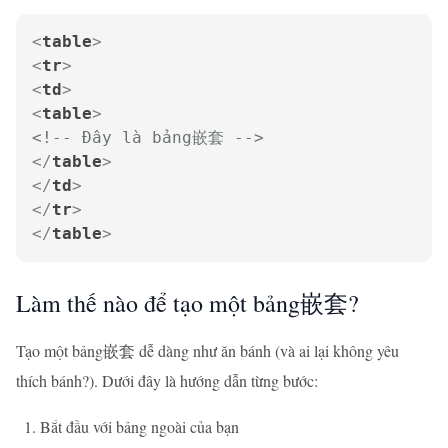
<
table
>
<
tr
>
<
td
>
<
table
>
<!-- Đây là bảng嵌套 -->
</
table
>
</
td
>
</
tr
>
</
table
>
Làm thế nào để tạo một bảng嵌套?
Tạo một bảng嵌套 dễ dàng như ăn bánh (và ai lại không yêu
thích bánh?). Dưới đây là hướng dẫn từng bước:
Bắt đầu với bảng ngoài của bạn