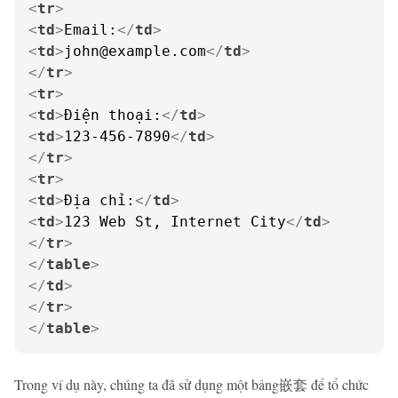
<
tr
>
<
td
>
Email:
</
td
>
<
td
>
john@example.com
</
td
>
</
tr
>
<
tr
>
<
td
>
Điện thoại:
</
td
>
<
td
>
123-456-7890
</
td
>
</
tr
>
<
tr
>
<
td
>
Địa chỉ:
</
td
>
<
td
>
123 Web St, Internet City
</
td
>
</
tr
>
</
table
>
</
td
>
</
tr
>
</
table
>
Trong ví dụ này, chúng ta đã sử dụng một bảng嵌套 để tổ chức