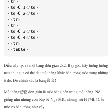
<
tr
>
<
td
>
Ô 1
</
td
>
<
td
>
Ô 2
</
td
>
</
tr
>
<
tr
>
<
td
>
Ô 3
</
td
>
<
td
>
Ô 4
</
td
>
</
tr
>
</
table
>
Điều này tạo ra một bảng đơn giản 2x2. Bây giờ, hãy tưởng tượng
nếu chúng ta có thể đặt một bảng khác bên trong một trong những
ô đó. Đó chính xác là bảng嵌套!
Một bảng嵌套 đơn giản là một bảng bên trong một bảng. Nó
giống như những con búp bê Nga嵌套, nhưng với HTML! Cấu
trúc cơ bản trông như vậy: