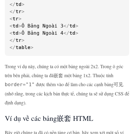
</
td
>
</
tr
>
<
tr
>
<
td
>
Ô Bảng Ngoài 3
</
td
>
<
td
>
Ô Bảng Ngoài 4
</
td
>
</
tr
>
</
table
>
Trong ví dụ này, chúng ta có một bảng ngoài 2x2. Trong ô góc
trên bên phải, chúng ta đã嵌套 một bảng 1x2. Thuộc tính
được thêm vào để làm cho các cạnh bảng可见
border="1"
(nhớ rằng, trong các kịch bản thực tế, chúng ta sẽ sử dụng CSS để
định dạng).
Ví dụ về các bảng嵌套 HTML
Bây giờ chúng ta đã có nền tảng cơ bản, hãy xem xét một số ví