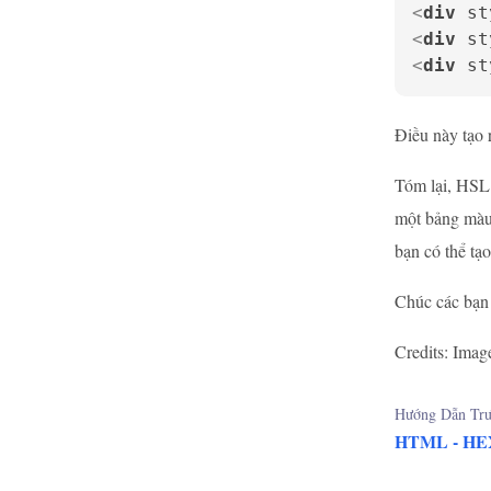
<
div
st
<
div
st
<
div
st
Điều này tạo 
Tóm lại, HSL 
một bảng màu 
bạn có thể tạo
Chúc các bạn 
Credits: Imag
Hướng Dẫn Trư
HTML - HE