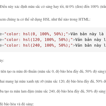
 Điều này xác định màu sắc có sáng hay tối, từ 0% (đen) đến 100% (trắ
 xem chúng ta có thể sử dụng HSL như thế nào trong HTML:
e
=
"color: hsl(0, 100%, 50%);"
>
Văn bản này là 
e
=
"color: hsl(120, 100%, 50%);"
>
Văn bản này l
e
=
"color: hsl(240, 100%, 50%);"
>
Văn bản này l
ày:
tiên tạo ra màu đỏ thuần (màu sắc 0, độ bão hòa đầy đủ, 50% độ sáng)
hai mang lại màu xanh rực rỡ (màu sắc 120, độ bão hòa đầy đủ, 50% đ
ba tạo ra màu lam đậm (màu sắc 240, độ bão hòa đầy đủ, 50% độ sáng
độ bão hòa và độ sáng: