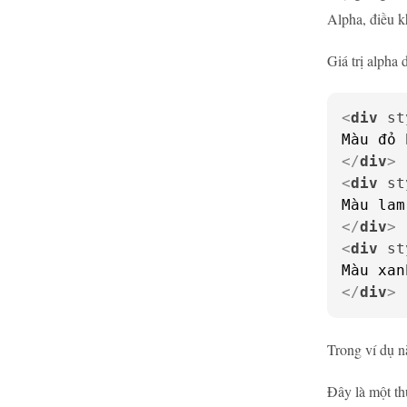
Alpha, điều k
Giá trị alpha
<
div
st
</
div
>
<
div
st
</
div
>
<
div
st
</
div
>
Trong ví dụ n
Đây là một th