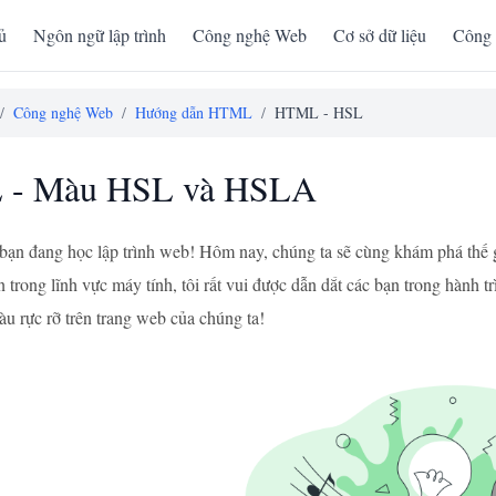
ủ
Ngôn ngữ lập trình
Công nghệ Web
Cơ sở dữ liệu
Công 
/
Công nghệ Web
/
Hướng dẫn HTML
/
HTML - HSL
- Màu HSL và HSLA
 bạn đang học lập trình web! Hôm nay, chúng ta sẽ cùng khám phá t
ện trong lĩnh vực máy tính, tôi rất vui được dẫn dắt các bạn trong hành
 rực rỡ trên trang web của chúng ta!