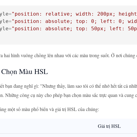
yle
=
"position: relative; width: 200px; height
yle
=
"position: absolute; top: 0; left: 0; wid
yle
=
"position: absolute; top: 50px; left: 50p
ra hai hình vuông chồng lên nhau với các màu trong suốt. Ở nơi chúng 
 Chọn Màu HSL
biết bạn đang nghĩ gì: "Nhưng thầy, làm sao tôi có thể nhớ hết tất cả 
n. Những công cụ này cho phép bạn chọn màu sắc trực quan và cung c
ảng một số màu phổ biến và giá trị HSL của chúng:
Giá trị HSL