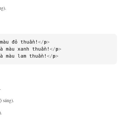
ng).
màu đỏ thuần!
</
p
>
à màu xanh thuần!
</
p
>
à màu lam thuần!
</
p
>
.
ộ sáng).
).