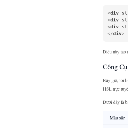
<
div
st
<
div
st
<
div
st
</
div
>
Điều này tạo 
Công Cụ
Bây giờ, tôi 
HSL trực tuyế
Dưới đây là b
Màu sắc