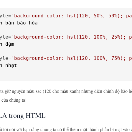
yle
=
"background-color: hsl(120, 50%, 50%); pa
yle
=
"background-color: hsl(120, 100%, 25%); p
yle
=
"background-color: hsl(120, 100%, 75%); p
ta giữ nguyên màu sắc (120 cho màu xanh) nhưng điều chỉnh độ bão h
 của chúng ta!
LA trong HTML
sử tôi nói với bạn rằng chúng ta có thể thêm một thành phần bí mật và