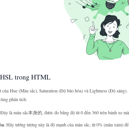
HSL trong HTML
ắt của Hue (Màu sắc), Saturation (Độ bão hòa) và Lightness (Độ sáng). 
ùng phân tích:
 Đây là màu sắc本身的, được đo bằng độ từ 0 đến 360 trên bánh xe mà
òa
: Hãy tưởng tượng này là độ mạnh của màu sắc, từ 0% (màu xám) đ