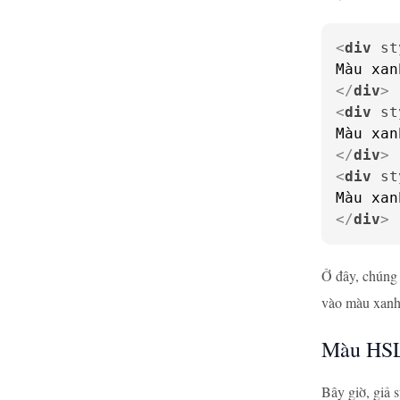
<
div
st
</
div
>
<
div
st
</
div
>
<
div
st
</
div
>
Ở đây, chúng 
vào màu xanh
Màu HS
Bây giờ, giả 