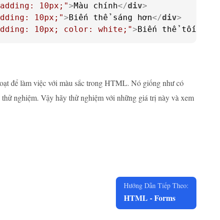
adding: 10px;"
>
Màu chính
</
div
>
dding: 10px;"
>
Biến thể sáng hơn
</
div
>
dding: 10px; color: white;"
>
Biến thể tối hơn
hoạt để làm việc với màu sắc trong HTML. Nó giống như có
a thử nghiệm. Vậy hãy thử nghiệm với những giá trị này và xem
Hướng Dẫn Tiếp Theo:
HTML - Forms