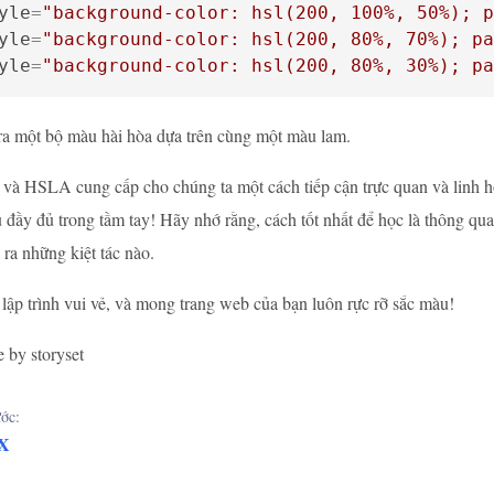
yle
=
"background-color: hsl(200, 100%, 50%); p
yle
=
"background-color: hsl(200, 80%, 70%); pa
yle
=
"background-color: hsl(200, 80%, 30%); pa
ra một bộ màu hài hòa dựa trên cùng một màu lam.
và HSLA cung cấp cho chúng ta một cách tiếp cận trực quan và linh 
đầy đủ trong tầm tay! Hãy nhớ rằng, cách tốt nhất để học là thông qu
 ra những kiệt tác nào.
lập trình vui vẻ, và mong trang web của bạn luôn rực rỡ sắc màu!
e by storyset
ớc:
X