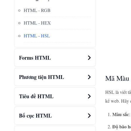
HTML - RGB
HTML - HEX
HTML - HSL
Forms HTML
Phương tiện HTML
Mã Màu 
HSL là viết t
Tiêu đề HTML
kế web. Hãy c
Màu sắc
:
Bố cục HTML
Độ bão h