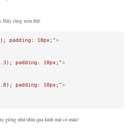
t). Hãy cùng xem thử:
); padding: 10px;"
>
.3); padding: 10px;"
>
.8); padding: 10px;"
>
này giống như nhìn qua kính mát có màu!