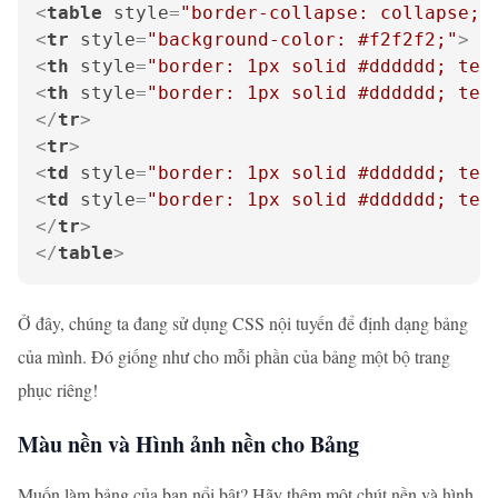
<
table
style
=
"border-collapse: collapse; 
<
tr
style
=
"background-color: #f2f2f2;"
>
<
th
style
=
"border: 1px solid #dddddd; tex
<
th
style
=
"border: 1px solid #dddddd; tex
</
tr
>
<
tr
>
<
td
style
=
"border: 1px solid #dddddd; tex
<
td
style
=
"border: 1px solid #dddddd; tex
</
tr
>
</
table
>
Ở đây, chúng ta đang sử dụng CSS nội tuyến để định dạng bảng
của mình. Đó giống như cho mỗi phần của bảng một bộ trang
phục riêng!
Màu nền và Hình ảnh nền cho Bảng
Muốn làm bảng của bạn nổi bật? Hãy thêm một chút nền và hình