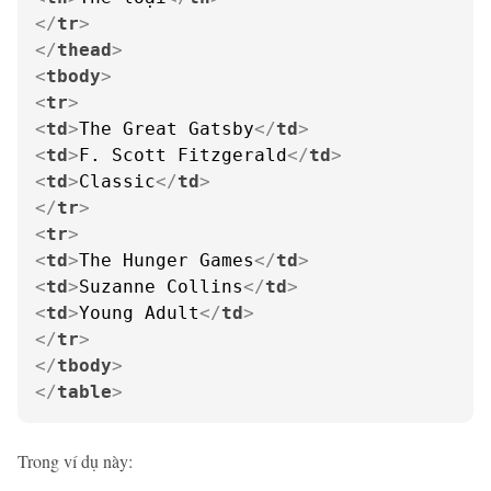
</
tr
>
</
thead
>
<
tbody
>
<
tr
>
<
td
>
The Great Gatsby
</
td
>
<
td
>
F. Scott Fitzgerald
</
td
>
<
td
>
Classic
</
td
>
</
tr
>
<
tr
>
<
td
>
The Hunger Games
</
td
>
<
td
>
Suzanne Collins
</
td
>
<
td
>
Young Adult
</
td
>
</
tr
>
</
tbody
>
</
table
>
Trong ví dụ này: