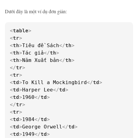
Dưới đây là một ví dụ đơn giản:
<
table
>
<
tr
>
<
th
>
Tiêu đề Sách
</
th
>
<
th
>
Tác giả
</
th
>
<
th
>
Năm Xuất bản
</
th
>
</
tr
>
<
tr
>
<
td
>
To Kill a Mockingbird
</
td
>
<
td
>
Harper Lee
</
td
>
<
td
>
1960
</
td
>
</
tr
>
<
tr
>
<
td
>
1984
</
td
>
<
td
>
George Orwell
</
td
>
<
td
>
1949
</
td
>