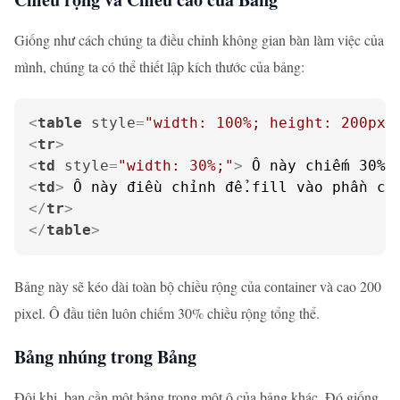
Giống như cách chúng ta điều chỉnh không gian bàn làm việc của
mình, chúng ta có thể thiết lập kích thước của bảng:
<
table
style
=
"width: 100%; height: 200px;
<
tr
>
<
td
style
=
"width: 30%;"
>
 Ô này chiếm 30% 
<
td
>
 Ô này điều chỉnh để.fill vào phần cò
</
tr
>
</
table
>
Bảng này sẽ kéo dài toàn bộ chiều rộng của container và cao 200
pixel. Ô đầu tiên luôn chiếm 30% chiều rộng tổng thể.
Bảng nhúng trong Bảng
Đôi khi, bạn cần một bảng trong một ô của bảng khác. Đó giống