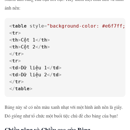
ảnh nền:
<
table
style
=
"background-color: #e6f7ff; 
<
tr
>
<
th
>
Cột 1
</
th
>
<
th
>
Cột 2
</
th
>
</
tr
>
<
tr
>
<
td
>
Dữ liệu 1
</
td
>
<
td
>
Dữ liệu 2
</
td
>
</
tr
>
</
table
>
Bảng này sẽ có nền màu xanh nhạt với một hình ảnh nền là giấy.
Đó giống như tổ chức một buổi tiệc chủ đề cho bảng của bạn!
Chiều rộng và Chiều cao của Bảng