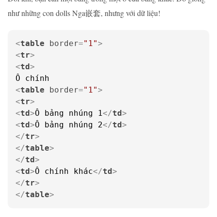
như những con dolls Nga嵌套, nhưng với dữ liệu!
<
table
border
=
"1"
>
<
tr
>
<
td
>
<
table
border
=
"1"
>
<
tr
>
<
td
>
Ô bảng nhúng 1
</
td
>
<
td
>
Ô bảng nhúng 2
</
td
>
</
tr
>
</
table
>
</
td
>
<
td
>
Ô chính khác
</
td
>
</
tr
>
</
table
>