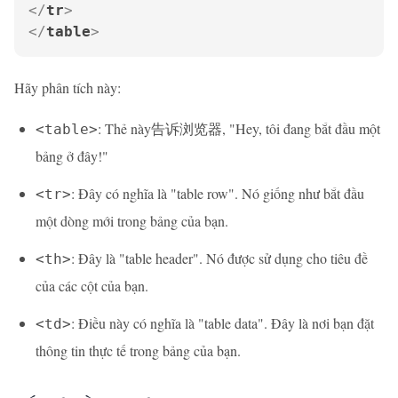
</
tr
>
</
table
>
Hãy phân tích này:
: Thẻ này告诉浏览器, "Hey, tôi đang bắt đầu một
<table>
bảng ở đây!"
: Đây có nghĩa là "table row". Nó giống như bắt đầu
<tr>
một dòng mới trong bảng của bạn.
: Đây là "table header". Nó được sử dụng cho tiêu đề
<th>
của các cột của bạn.
: Điều này có nghĩa là "table data". Đây là nơi bạn đặt
<td>
thông tin thực tế trong bảng của bạn.