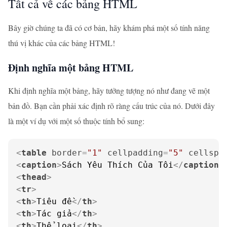
Tất cả về các bảng HTML
Bây giờ chúng ta đã có cơ bản, hãy khám phá một số tính năng
thú vị khác của các bảng HTML!
Định nghĩa một bảng HTML
Khi định nghĩa một bảng, hãy tưởng tượng nó như đang vẽ một
bản đồ. Bạn cần phải xác định rõ ràng cấu trúc của nó. Dưới đây
là một ví dụ với một số thuộc tính bổ sung:
<
table
border
=
"1"
cellpadding
=
"5"
cellspa
<
caption
>
Sách Yêu Thích Của Tôi
</
caption
>
<
thead
>
<
tr
>
<
th
>
Tiêu đề
</
th
>
<
th
>
Tác giả
</
th
>
<
th
>
Thể loại
</
th
>