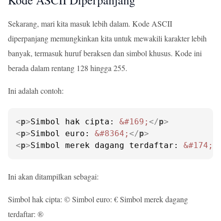
Kode ASCII Diperpanjang
Sekarang, mari kita masuk lebih dalam. Kode ASCII
diperpanjang memungkinkan kita untuk mewakili karakter lebih
banyak, termasuk huruf beraksen dan simbol khusus. Kode ini
berada dalam rentang 128 hingga 255.
Ini adalah contoh:
<
p
>
Simbol hak cipta: 
&#169;
</
p
>
<
p
>
Simbol euro: 
&#8364;
</
p
>
<
p
>
Simbol merek dagang terdaftar: 
&#174;
<
Ini akan ditampilkan sebagai:
Simbol hak cipta: © Simbol euro: € Simbol merek dagang
terdaftar: ®