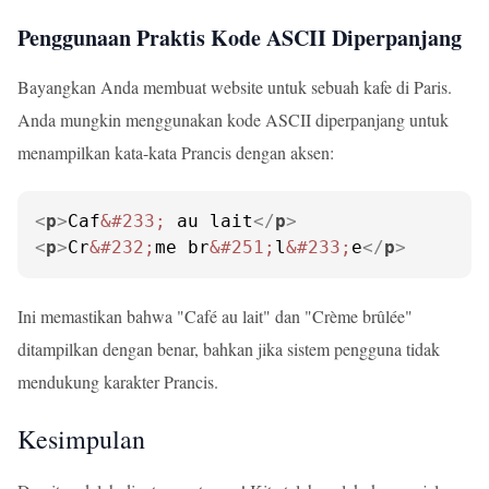
Penggunaan Praktis Kode ASCII Diperpanjang
Bayangkan Anda membuat website untuk sebuah kafe di Paris.
Anda mungkin menggunakan kode ASCII diperpanjang untuk
menampilkan kata-kata Prancis dengan aksen:
<
p
>
Caf
&#233;
 au lait
</
p
>
<
p
>
Cr
&#232;
me br
&#251;
l
&#233;
e
</
p
>
Ini memastikan bahwa "Café au lait" dan "Crème brûlée"
ditampilkan dengan benar, bahkan jika sistem pengguna tidak
mendukung karakter Prancis.
Kesimpulan