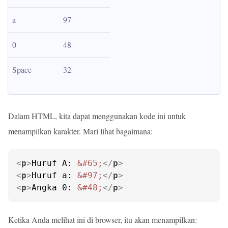
a
97
0
48
Space
32
Dalam HTML, kita dapat menggunakan kode ini untuk
menampilkan karakter. Mari lihat bagaimana:
<
p
>
Huruf A: 
&#65;
</
p
>
<
p
>
Huruf a: 
&#97;
</
p
>
<
p
>
Angka 0: 
&#48;
</
p
>
Ketika Anda melihat ini di browser, itu akan menampilkan: