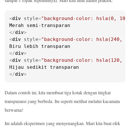
sampai 1 (opak sepenuhnya). Mari kita lihat dalam praktek:
<
div
style
=
"background-color: hsla(0, 100
</
div
>
<
div
style
=
"background-color: hsla(240, 1
</
div
>
<
div
style
=
"background-color: hsla(120, 1
</
div
>
Dalam contoh ini, kita membuat tiga kotak dengan tingkat
transparansi yang berbeda. Itu seperti melihat melalui kacamata
berwarna!
Ini adalah eksperimen yang menyenangkan. Mari kita buat efek