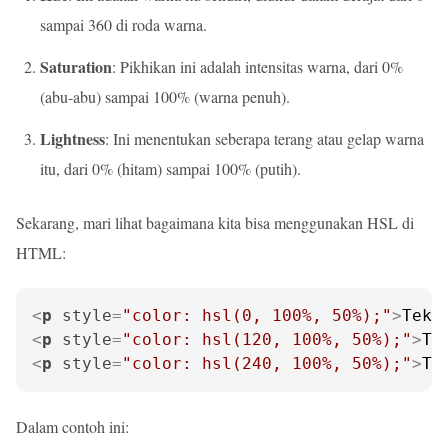
sampai 360 di roda warna.
Saturation
: Pikhikan ini adalah intensitas warna, dari 0%
(abu-abu) sampai 100% (warna penuh).
Lightness
: Ini menentukan seberapa terang atau gelap warna
itu, dari 0% (hitam) sampai 100% (putih).
Sekarang, mari lihat bagaimana kita bisa menggunakan HSL di
HTML:
<
p
style
=
"color: hsl(0, 100%, 50%);"
>
Teks
<
p
style
=
"color: hsl(120, 100%, 50%);"
>
Te
<
p
style
=
"color: hsl(240, 100%, 50%);"
>
Te
Dalam contoh ini: