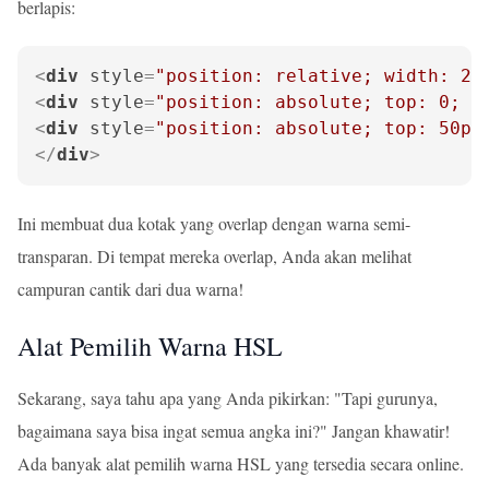
berlapis:
<
div
style
=
"position: relative; width: 20
<
div
style
=
"position: absolute; top: 0; l
<
div
style
=
"position: absolute; top: 50px
</
div
>
Ini membuat dua kotak yang overlap dengan warna semi-
transparan. Di tempat mereka overlap, Anda akan melihat
campuran cantik dari dua warna!
Alat Pemilih Warna HSL
Sekarang, saya tahu apa yang Anda pikirkan: "Tapi gurunya,
bagaimana saya bisa ingat semua angka ini?" Jangan khawatir!
Ada banyak alat pemilih warna HSL yang tersedia secara online.