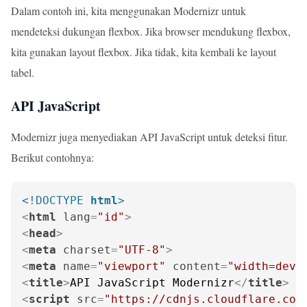
Dalam contoh ini, kita menggunakan Modernizr untuk
mendeteksi dukungan flexbox. Jika browser mendukung flexbox,
kita gunakan layout flexbox. Jika tidak, kita kembali ke layout
tabel.
API JavaScript
Modernizr juga menyediakan API JavaScript untuk deteksi fitur.
Berikut contohnya:
<!DOCTYPE 
html
>
<
html
lang
=
"id"
>
<
head
>
<
meta
charset
=
"UTF-8"
>
<
meta
name
=
"viewport"
content
=
"width=devi
<
title
>
API JavaScript Modernizr
</
title
>
<
script
src
=
"https://cdnjs.cloudflare.com