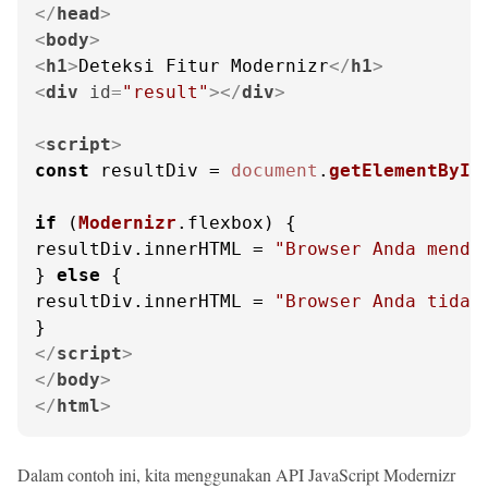
</
head
>
<
body
>
<
h1
>
Deteksi Fitur Modernizr
</
h1
>
<
div
id
=
"result"
>
</
div
>
<
script
>
const
 resultDiv = 
document
.
getElementById
if
 (
Modernizr
.
flexbox
) {

resultDiv.
innerHTML
 = 
"Browser Anda mendu
} 
else
 {

resultDiv.
innerHTML
 = 
"Browser Anda tidak
</
script
>
</
body
>
</
html
>
Dalam contoh ini, kita menggunakan API JavaScript Modernizr