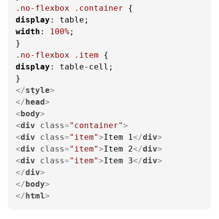
.no-flexbox
.container
display
width
: 
100%
;

.no-flexbox
.item
display
: table-cell;

</
style
>
</
head
>
<
body
>
<
div
class
=
"container"
>
<
div
class
=
"item"
>
Item 1
</
div
>
<
div
class
=
"item"
>
Item 2
</
div
>
<
div
class
=
"item"
>
Item 3
</
div
>
</
div
>
</
body
>
</
html
>