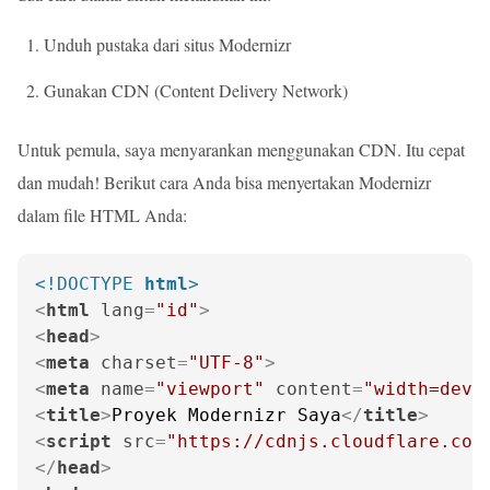
Unduh pustaka dari situs Modernizr
Gunakan CDN (Content Delivery Network)
Untuk pemula, saya menyarankan menggunakan CDN. Itu cepat
dan mudah! Berikut cara Anda bisa menyertakan Modernizr
dalam file HTML Anda:
<!DOCTYPE 
html
>
<
html
lang
=
"id"
>
<
head
>
<
meta
charset
=
"UTF-8"
>
<
meta
name
=
"viewport"
content
=
"width=devi
<
title
>
Proyek Modernizr Saya
</
title
>
<
script
src
=
"https://cdnjs.cloudflare.com
</
head
>