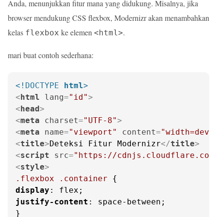
Anda, menunjukkan fitur mana yang didukung. Misalnya, jika
browser mendukung CSS flexbox, Modernizr akan menambahkan
kelas
ke elemen
.
flexbox
<html>
mari buat contoh sederhana:
<!DOCTYPE 
html
>
<
html
lang
=
"id"
>
<
head
>
<
meta
charset
=
"UTF-8"
>
<
meta
name
=
"viewport"
content
=
"width=devi
<
title
>
Deteksi Fitur Modernizr
</
title
>
<
script
src
=
"https://cdnjs.cloudflare.com
<
style
>
.flexbox
.container
display
justify-content
: space-between;
