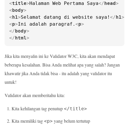
<
title
>
Halaman Web Pertama Saya
</
head
>
<
body
>
<
h1
>
Selamat datang di website saya!
</
h1
>
<
p
>
Ini adalah paragraf.
<
p
>
</
body
>
</
html
>
Jika kita menyalin ini ke Validator W3C, kita akan mendapat
beberapa kesalahan. Bisa Anda melihat apa yang salah? Jangan
khawatir jika Anda tidak bisa - itu adalah yang validator itu
untuk!
Validator akan memberitahu kita:
Kita kehilangan tag penutup
</title>
Kita memiliki tag
yang belum tertutup
<p>