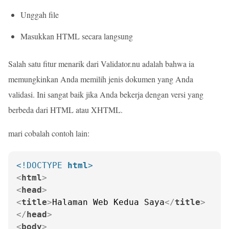
Unggah file
Masukkan HTML secara langsung
Salah satu fitur menarik dari Validator.nu adalah bahwa ia
memungkinkan Anda memilih jenis dokumen yang Anda
validasi. Ini sangat baik jika Anda bekerja dengan versi yang
berbeda dari HTML atau XHTML.
mari cobalah contoh lain:
<!DOCTYPE 
html
>
<
html
>
<
head
>
<
title
>
Halaman Web Kedua Saya
</
title
>
</
head
>
<
body
>