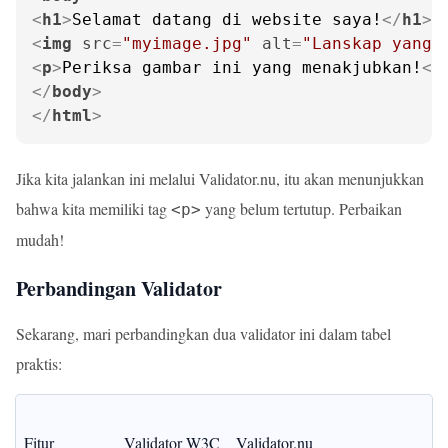
<
h1
>
Selamat datang di website saya!
</
h1
>
<
img
src
=
"myimage.jpg"
alt
=
"Lanskap yang 
<
p
>
Periksa gambar ini yang menakjubkan!
<
p
</
body
>
</
html
>
Jika kita jalankan ini melalui Validator.nu, itu akan menunjukkan
bahwa kita memiliki tag
yang belum tertutup. Perbaikan
<p>
mudah!
Perbandingan Validator
Sekarang, mari perbandingkan dua validator ini dalam tabel
praktis:
Fitur
Validator W3C
Validator.nu