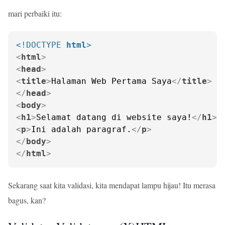
mari perbaiki itu:
<!DOCTYPE 
html
>
<
html
>
<
head
>
<
title
>
Halaman Web Pertama Saya
</
title
>
</
head
>
<
body
>
<
h1
>
Selamat datang di website saya!
</
h1
>
<
p
>
Ini adalah paragraf.
</
p
>
</
body
>
</
html
>
Sekarang saat kita validasi, kita mendapat lampu hijau! Itu merasa
bagus, kan?