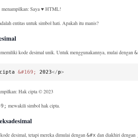
n menampilkan: Saya ♥ HTML!
dalah entitas untuk simbol hati. Apakah itu manis?
esimal
l memiliki kode desimal unik. Untuk menggunakannya, mulai dengan
&
cipta 
&#169;
 2023
</
p
>
ampilkan: Hak cipta © 2023
mewakili simbol hak cipta.
69;
eksadesimal
kode desimal, tetapi mereka dimulai dengan
dan diakhiri dengan
&#x