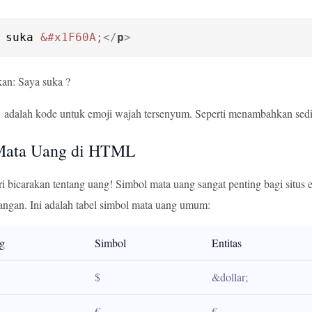
 suka 
&#x1F60A;
</
p
>
an: Saya suka ?
adalah kode untuk emoji wajah tersenyum. Seperti menambahkan sedi
;
Mata Uang di HTML
i bicarakan tentang uang! Simbol mata uang sangat penting bagi situ
angan. Ini adalah tabel simbol mata uang umum:
g
Simbol
Entitas
$
&dollar;
€
€