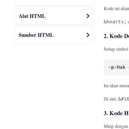
Kode ini aka
Alat HTML
a
&hearts;
Sumber HTML
2. Kode D
Setiap simbo
<
p
>
Hak 
Ini akan men
Di sini,
&#1
3. Kode H
Mirip dengan 