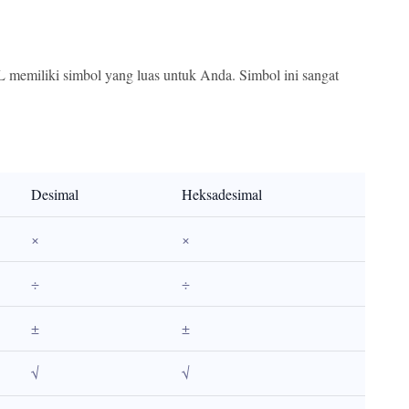
emiliki simbol yang luas untuk Anda. Simbol ini sangat
Desimal
Heksadesimal
×
×
÷
÷
±
±
√
√