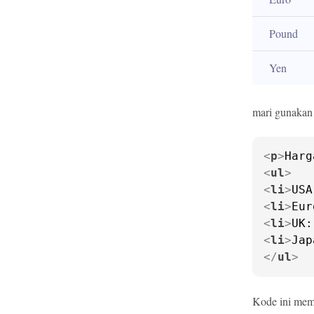
Pound
Yen
mari gunakan 
<
p
>
Harg
<
ul
>
<
li
>
USA
<
li
>
Eur
<
li
>
UK:
<
li
>
Jap
</
ul
>
Kode ini memb