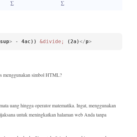
∑
∑
sup
>
 - 4ac)) 
&divide;
 (2a)
</
p
>
leks menggunakan simbol HTML?
a mata uang hingga operator matematika. Ingat, menggunakan
ijaksana untuk meningkatkan halaman web Anda tanpa