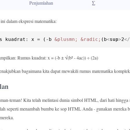
Penjumlahan
∑
ini dalam ekspresi matematika:
s kuadrat: x = (-b 
&plusmn;
&radic;
(b
<
sup
>
2
</
mpilkan: Rumus kuadrat: x = (-b ± √(b² - 4ac)) ÷ (2a)
enakjubkan bagaimana kita dapat mewakili rumus matematika komp
lan
eman-teman! Kita telah melintasi dunia simbol HTML, dari hati hingg
dalah seperti menambah bumbu ke sop HTML Anda - gunakan mereka b
mereka.