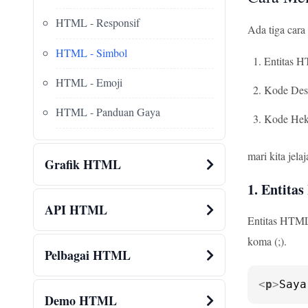
HTML - Responsif
Ada tiga car
HTML - Simbol
Entitas 
HTML - Emoji
Kode Des
HTML - Panduan Gaya
Kode Hek
mari kita jel
Grafik HTML
1. Entit
API HTML
Entitas HTML 
koma (;).
Pelbagai HTML
<
p
>
Saya
Demo HTML