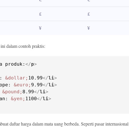
£
£
¥
¥
ini dalam contoh praktis:
a produk:
</
p
>
: 
&dollar;
10.99
</
li
>
ope: 
&euro;
9.99
</
li
>
 
&pound;
8.99
</
li
>
an: 
&yen;
1100
</
li
>
uat daftar harga dalam mata uang berbeda. Seperti pasar internasion