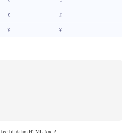
£
£
¥
¥
al kecil di dalam HTML Anda!