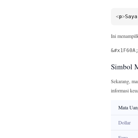
<
p
>
Saya
Ini menampilk
&#x1F60A
Simbol 
Sekarang, mar
informasi keu
Mata Uan
Dollar
Euro