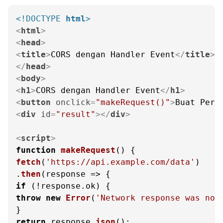
<!DOCTYPE 
html
>
<
html
>
<
head
>
<
title
>
CORS dengan Handler Event
</
title
>
</
head
>
<
body
>
<
h1
>
CORS dengan Handler Event
</
h1
>
<
button
onclick
=
"makeRequest()"
>
Buat Perm
<
div
id
=
"result"
>
</
div
>
<
script
>
function
makeRequest
(
fetch
(
'https://api.example.com/data'
)

.
then
(
response
 =>
if
 (!response.
ok
throw
new
Error
(
'Network response was not
return
 response.
json
();
