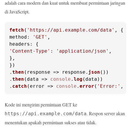
adalah cara modern dan kuat untuk membuat permintaan jaringan
di JavaScript.
fetch
(
'https://api.example.com/data'
method
: 
'GET'
headers
'Content-Type'
: 
'application/json'
,

},

})

.
then
(
response
 =>
 response.
json
())

.
then
(
data
 =>
console
.
log
(data))

.
catch
(
error
 =>
console
.
error
(
'Error:'
, e
Kode ini mengirim permintaan GET ke
. Respon server akan
https://api.example.com/data
menentukan apakah permintaan sukses atau tidak.