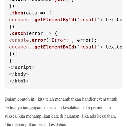
})

.
then
(
data
 =>
document
.
getElementById
(
'result'
).
textCon
})

.
catch
(
error
 =>
console
.
error
(
'Error:'
document
.
getElementById
(
'result'
).
textCon
});

</
script
>
</
body
>
</
html
>
Dalam contoh ini, kita telah menambahkan handler event untuk
keduanya tanggapan sukses dan kesalahan. Jika permintaan
sukses, kita menampilkan data di halaman. Jika ada kesalahan,
kita menampilkan pesan kesalahan.