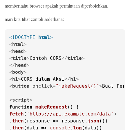
memberitahu browser apakah permintaan diperbolehkan.
mari kita lihat contoh sederhana:
<!DOCTYPE 
html
>
<
html
>
<
head
>
<
title
>
Contoh CORS
</
title
>
</
head
>
<
body
>
<
h1
>
CORS dalam Aksi
</
h1
>
<
button
onclick
=
"makeRequest()"
>
Buat Perm
<
script
>
function
makeRequest
(
fetch
(
'https://api.example.com/data'
)

.
then
(
response
 =>
 response.
json
())

.
then
(
data
 =>
console
.
log
(data))
