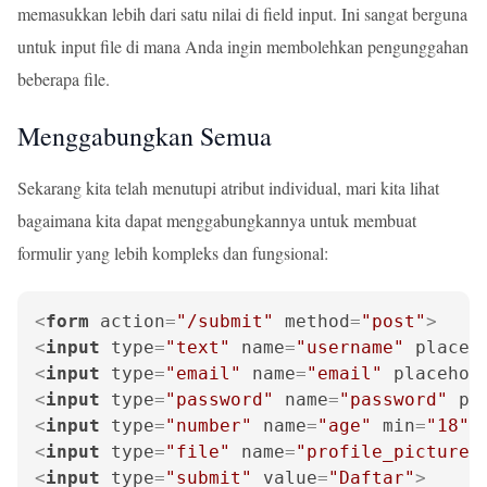
memasukkan lebih dari satu nilai di field input. Ini sangat berguna
untuk input file di mana Anda ingin membolehkan pengunggahan
beberapa file.
Menggabungkan Semua
Sekarang kita telah menutupi atribut individual, mari kita lihat
bagaimana kita dapat menggabungkannya untuk membuat
formulir yang lebih kompleks dan fungsional:
<
form
action
=
"/submit"
method
=
"post"
>
<
input
type
=
"text"
name
=
"username"
placeh
<
input
type
=
"email"
name
=
"email"
placehol
<
input
type
=
"password"
name
=
"password"
pl
<
input
type
=
"number"
name
=
"age"
min
=
"18"
<
input
type
=
"file"
name
=
"profile_picture"
<
input
type
=
"submit"
value
=
"Daftar"
>