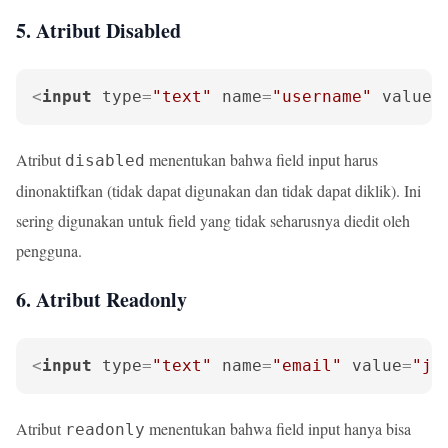
5. Atribut Disabled
<
input
type
=
"text"
name
=
"username"
value
=
Atribut
menentukan bahwa field input harus
disabled
dinonaktifkan (tidak dapat digunakan dan tidak dapat diklik). Ini
sering digunakan untuk field yang tidak seharusnya diedit oleh
pengguna.
6. Atribut Readonly
<
input
type
=
"text"
name
=
"email"
value
=
"jo
Atribut
menentukan bahwa field input hanya bisa
readonly