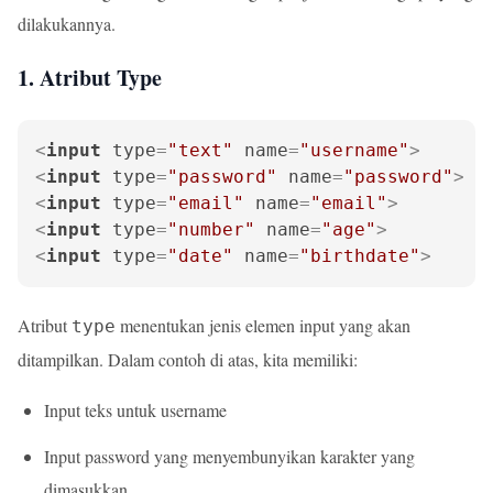
dilakukannya.
1. Atribut Type
<
input
type
=
"text"
name
=
"username"
>
<
input
type
=
"password"
name
=
"password"
>
<
input
type
=
"email"
name
=
"email"
>
<
input
type
=
"number"
name
=
"age"
>
<
input
type
=
"date"
name
=
"birthdate"
>
Atribut
menentukan jenis elemen input yang akan
type
ditampilkan. Dalam contoh di atas, kita memiliki:
Input teks untuk username
Input password yang menyembunyikan karakter yang
dimasukkan