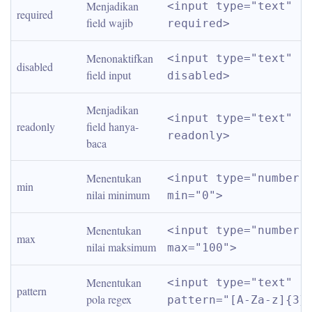
Menjadikan 
<input type="text" 
required
field wajib
required>
Menonaktifkan 
<input type="text" 
disabled
field input
disabled>
Menjadikan 
<input type="text" 
readonly
field hanya-
readonly>
baca
Menentukan 
<input type="number" 
min
nilai minimum
min="0">
Menentukan 
<input type="number" 
max
nilai maksimum
max="100">
Menentukan 
<input type="text" 
pattern
pola regex
pattern="[A-Za-z]{3}