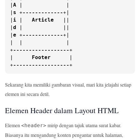
|
A
 |              |

|
s
 +
-------------
+|

|
i
 |   
Article
   ||

|
d
 |             ||

|
e
 +
-------------
+|

|  |              |

+
------------------
+

|      
Footer
      |

+
------------------
+
Sekarang kita memiliki gambaran visual, mari kita jelajahi setiap
elemen ini secara detil.
Elemen Header dalam Layout HTML
Elemen
mirip dengan tajuk utama surat kabar.
<header>
Biasanya itu mengandung konten pengantar untuk halaman,