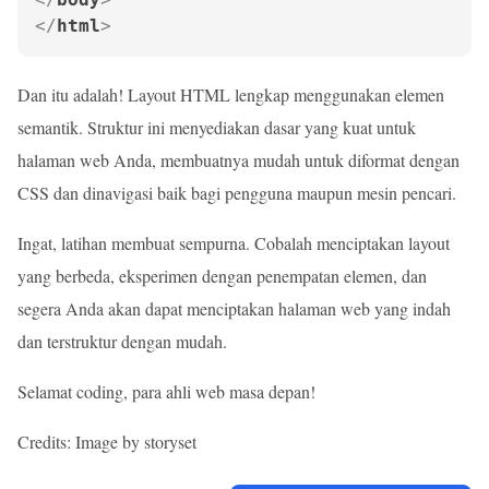
</
html
>
Dan itu adalah! Layout HTML lengkap menggunakan elemen
semantik. Struktur ini menyediakan dasar yang kuat untuk
halaman web Anda, membuatnya mudah untuk diformat dengan
CSS dan dinavigasi baik bagi pengguna maupun mesin pencari.
Ingat, latihan membuat sempurna. Cobalah menciptakan layout
yang berbeda, eksperimen dengan penempatan elemen, dan
segera Anda akan dapat menciptakan halaman web yang indah
dan terstruktur dengan mudah.
Selamat coding, para ahli web masa depan!
Credits: Image by storyset