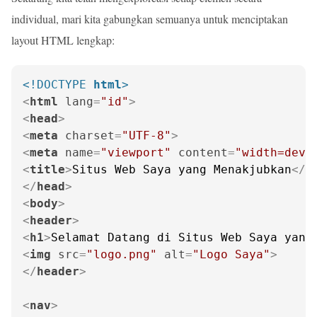
individual, mari kita gabungkan semuanya untuk menciptakan
layout HTML lengkap:
<!DOCTYPE 
html
>
<
html
lang
=
"id"
>
<
head
>
<
meta
charset
=
"UTF-8"
>
<
meta
name
=
"viewport"
content
=
"width=devi
<
title
>
Situs Web Saya yang Menakjubkan
</
t
</
head
>
<
body
>
<
header
>
<
h1
>
Selamat Datang di Situs Web Saya yang
<
img
src
=
"logo.png"
alt
=
"Logo Saya"
>
</
header
>
<
nav
>