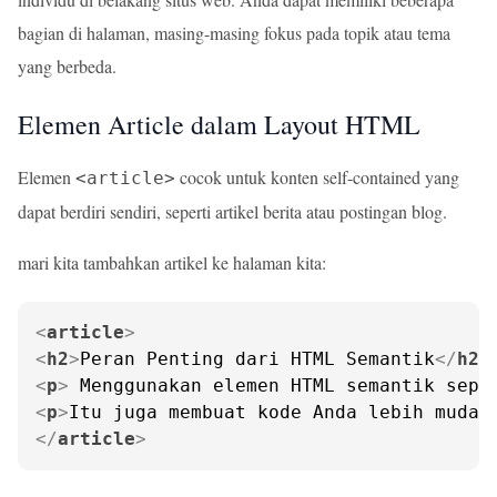
bagian di halaman, masing-masing fokus pada topik atau tema
yang berbeda.
Elemen Article dalam Layout HTML
Elemen
cocok untuk konten self-contained yang
<article>
dapat berdiri sendiri, seperti artikel berita atau postingan blog.
mari kita tambahkan artikel ke halaman kita:
<
article
>
<
h2
>
Peran Penting dari HTML Semantik
</
h2
>
<
p
>
 Menggunakan elemen HTML semantik sepe
<
p
>
Itu juga membuat kode Anda lebih mudah
</
article
>