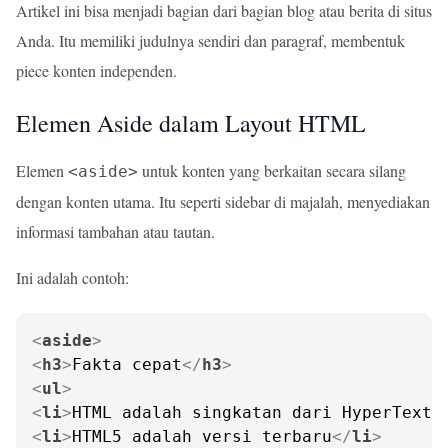
Artikel ini bisa menjadi bagian dari bagian blog atau berita di situs
Anda. Itu memiliki judulnya sendiri dan paragraf, membentuk
piece konten independen.
Elemen Aside dalam Layout HTML
Elemen
untuk konten yang berkaitan secara silang
<aside>
dengan konten utama. Itu seperti sidebar di majalah, menyediakan
informasi tambahan atau tautan.
Ini adalah contoh:
<
aside
>
<
h3
>
Fakta cepat
</
h3
>
<
ul
>
<
li
>
HTML adalah singkatan dari HyperText 
<
li
>
HTML5 adalah versi terbaru
</
li
>