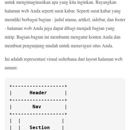
untuk mengimaginasikan apa yang kita inginkan. Bayangkan
halaman web Anda seperti surat kabar. Seperti surat kabar yang
memiliki berbagai bagian - judul utama, artikel, sidebar, dan footer
- halaman web Anda juga dapat dibagi menjadi bagian yang
mirip. Bagian-bagian ini membantu mengatur konten Anda dan
membuat pengunjung mudah untuk menavigasi situs Anda.
Ini adalah representasi visual sederhana dari layout halaman web
umum:
+
------------------
+

|      
Header
      |

+
------------------
+

|       
Nav
        |

+
------------------
+

|  |              |

|  |   
Section
    |
