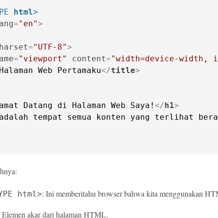
PE 
html
>
ang
=
"en"
>
harset
=
"UTF-8"
>
ame
=
"viewport"
content
=
"width=device-width, i
Halaman Web Pertamaku
</
title
>
amat Datang di Halaman Web Saya!
</
h1
>
adalah tempat semua konten yang terlihat bera
ahnya:
: Ini memberitahu browser bahwa kita menggunakan H
YPE html>
: Elemen akar dari halaman HTML.