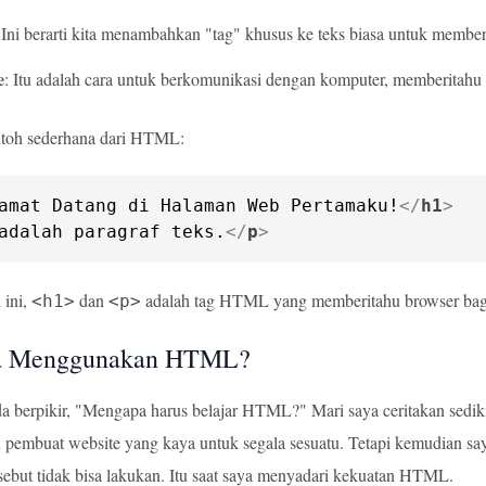
 Ini berarti kita menambahkan "tag" khusus ke teks biasa untuk member
e
: Itu adalah cara untuk berkomunikasi dengan komputer, memberitah
ontoh sederhana dari HTML:
amat Datang di Halaman Web Pertamaku!
</
h1
>
adalah paragraf teks.
</
p
>
 ini,
dan
adalah tag HTML yang memberitahu browser bag
<h1>
<p>
a Menggunakan HTML?
berpikir, "Mengapa harus belajar HTML?" Mari saya ceritakan sedikit ce
embuat website yang kaya untuk segala sesuatu. Tetapi kemudian say
rsebut tidak bisa lakukan. Itu saat saya menyadari kekuatan HTML.