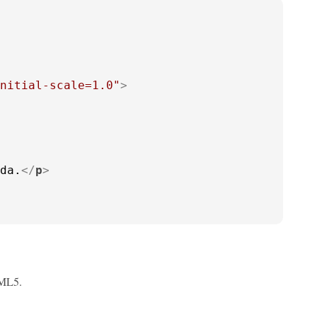
nitial-scale=1.0"
>
da.
</
p
>
TML5.