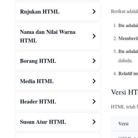
Rujukan HTML
Berikut adal
Itu adala
Nama dan Nilai Warna
Memberik
HTML
Itu adal
Borang HTML
dahulu.
Relatif 
Media HTML
Versi H
Header HTML
HTML telah be
Susun Atur HTML
Versi