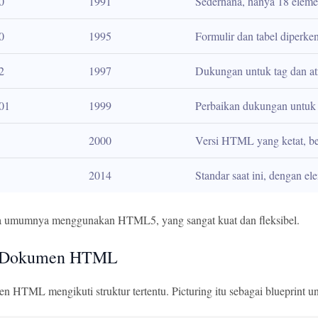
0
1991
Sederhana, hanya 18 elem
0
1995
Formulir dan tabel diperke
2
1997
Dukungan untuk tag dan atr
01
1999
Perbaikan dukungan untuk
2000
Versi HTML yang ketat, 
2014
Standar saat ini, dengan e
ta umumnya menggunakan HTML5, yang sangat kuat dan fleksibel.
r Dokumen HTML
n HTML mengikuti struktur tertentu. Picturing itu sebagai blueprint