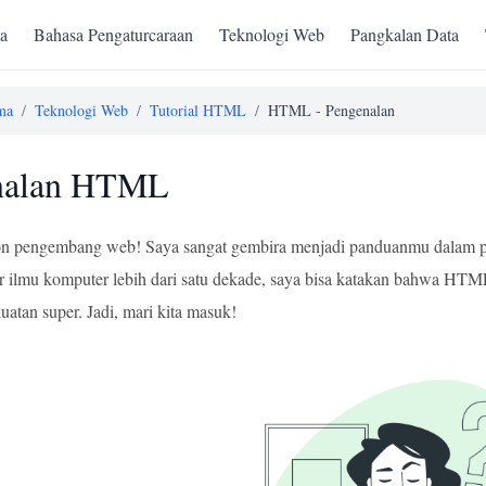
a
Bahasa Pengaturcaraan
Teknologi Web
Pangkalan Data
ma
/
Teknologi Web
/
Tutorial HTML
/
HTML - Pengenalan
nalan HTML
lon pengembang web! Saya sangat gembira menjadi panduanmu dalam p
r ilmu komputer lebih dari satu dekade, saya bisa katakan bahwa HTML a
tan super. Jadi, mari kita masuk!