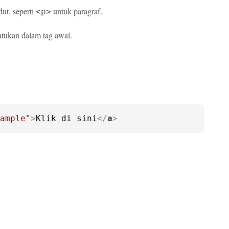
ut, seperti
untuk paragraf.
<p>
ntukan dalam tag awal.
ample"
>
Klik di sini
</
a
>