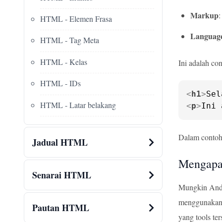
Markup
:
HTML - Elemen Frasa
Languag
HTML - Tag Meta
HTML - Kelas
Ini adalah c
HTML - IDs
<
h1
>
Sel
HTML - Latar belakang
<
p
>
Ini 
Dalam contoh
Jadual HTML
Mengap
Senarai HTML
Mungkin Anda 
menggunakan p
Pautan HTML
yang tools te