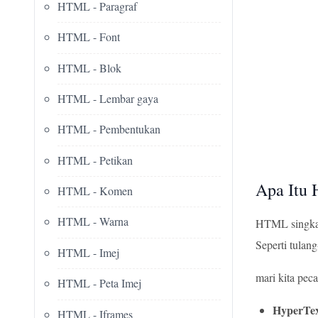
HTML - Paragraf
HTML - Font
HTML - Blok
HTML - Lembar gaya
HTML - Pembentukan
HTML - Petikan
Apa Itu
HTML - Komen
HTML - Warna
HTML singkata
Seperti tulan
HTML - Imej
mari kita pec
HTML - Peta Imej
HyperTe
HTML - Iframes