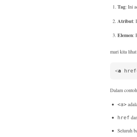
Tag
: Ini
Atribut
:
Elemen
: 
mari kita liha
<
a
href
Dalam contoh 
adala
<a>
da
href
Seluruh b