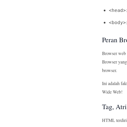
<head>
<body>
Peran B
Browser web 
Browser yang
browser.
Ini adalah f
Wide Web!
Tag, At
HTML terdiri