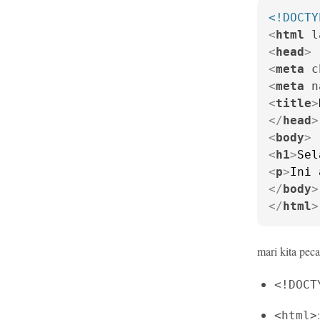
<!DOCTY
<
html
l
<
head
>
<
meta
c
<
meta
n
<
title
>
</
head
>
<
body
>
<
h1
>
Sel
<
p
>
Ini 
</
body
>
</
html
>
mari kita pec
<!DOCT
<html>