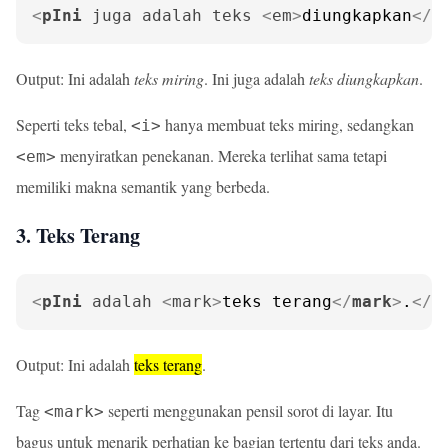
<
pIni
juga
adalah
teks
 <
em
>
diungkapkan
</
e
Output: Ini adalah
teks miring
. Ini juga adalah
teks diungkapkan
.
Seperti teks tebal,
hanya membuat teks miring, sedangkan
<i>
menyiratkan penekanan. Mereka terlihat sama tetapi
<em>
memiliki makna semantik yang berbeda.
3. Teks Terang
<
pIni
adalah
 <
mark
>
teks terang
</
mark
>
.
</
p
Output: Ini adalah
teks terang
.
Tag
seperti menggunakan pensil sorot di layar. Itu
<mark>
bagus untuk menarik perhatian ke bagian tertentu dari teks anda.