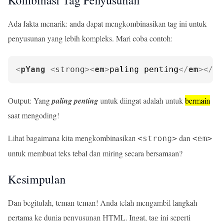
Kombinasi Tag Penyusunan
Ada fakta menarik: anda dapat mengkombinasikan tag ini untuk
penyusunan yang lebih kompleks. Mari coba contoh:
<
pYang
 <
strong
>
<
em
>
paling penting
</
em
>
</
s
Output: Yang
paling penting
untuk diingat adalah untuk
bermain
saat mengoding!
Lihat bagaimana kita mengkombinasikan
dan
<strong>
<em>
untuk membuat teks tebal dan miring secara bersamaan?
Kesimpulan
Dan begitulah, teman-teman! Anda telah mengambil langkah
pertama ke dunia penyusunan HTML. Ingat, tag ini seperti