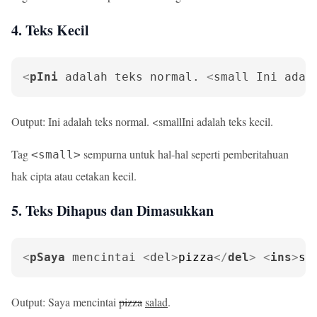
4. Teks Kecil
<
pIni
adalah
teks
normal.
 <
small
Ini
adal
Output: Ini adalah teks normal. <smallIni adalah teks kecil.
Tag
sempurna untuk hal-hal seperti pemberitahuan
<small>
hak cipta atau cetakan kecil.
5. Teks Dihapus dan Dimasukkan
<
pSaya
mencintai
 <
del
>
pizza
</
del
>
<
ins
>
sa
Output: Saya mencintai
pizza
salad
.