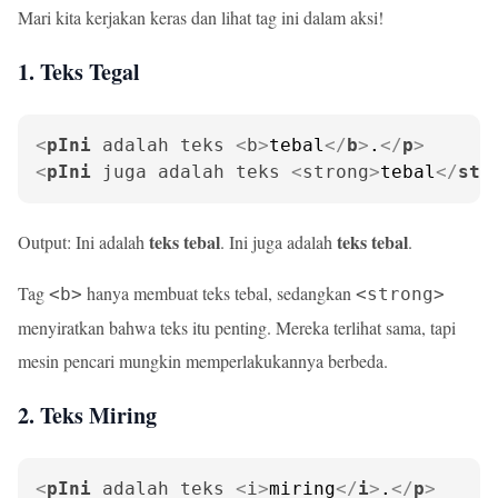
Mari kita kerjakan keras dan lihat tag ini dalam aksi!
1. Teks Tegal
<
pIni
adalah
teks
 <
b
>
tebal
</
b
>
.
</
p
>
<
pIni
juga
adalah
teks
 <
strong
>
tebal
</
str
teks tebal
teks tebal
Output: Ini adalah
. Ini juga adalah
.
Tag
hanya membuat teks tebal, sedangkan
<b>
<strong>
menyiratkan bahwa teks itu penting. Mereka terlihat sama, tapi
mesin pencari mungkin memperlakukannya berbeda.
2. Teks Miring
<
pIni
adalah
teks
 <
i
>
miring
</
i
>
.
</
p
>