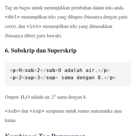
Tag ini bagus untuk menunjukkan perubahan dalam teks anda.
menampilkan teks yang dihapus (biasanya dengan garis
<del>
coret), dan
menampilkan teks yang dimasukkan
<ins>
(biasanya diberi garis bawah).
6. Subskrip dan Superskrip
<
p
>
H
<
sub
>
2
</
sub
>
O adalah air.
</
p
>
<
p
>
2
<
sup
>
3
</
sup
>
 sama dengan 8.
</
p
>
3
Output: H
O adalah air. 2
sama dengan 8.
2
dan
sempurna untuk rumus matematika atau
<sub>
<sup>
kimia.