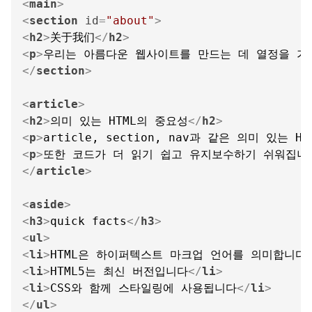
<
main
>
<
section
id
=
"about"
>
<
h2
>
关于我们
</
h2
>
<
p
>
우리는 아름다운 웹사이트를 만드는 데 열정을 가
</
section
>
<
article
>
<
h2
>
의미 있는 HTML의 중요성
</
h2
>
<
p
>
article, section, nav과 같은 의미 있
<
p
>
또한 코드가 더 읽기 쉽고 유지보수하기 쉬워집니
</
article
>
<
aside
>
<
h3
>
quick facts
</
h3
>
<
ul
>
<
li
>
HTML은 하이퍼텍스트 마크업 언어를 의미합니다
<
li
>
HTML5는 최신 버전입니다
</
li
>
<
li
>
CSS와 함께 스타일링에 사용됩니다
</
li
>
</
ul
>