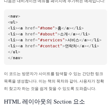
다음은 내비게이션 메뉴를 페이지에 추가하는 예제입니다:
<
nav
>
<
ul
>
<
li
>
<
a
href
=
"#home"
>
홈
</
a
>
</
li
>
<
li
>
<
a
href
=
"#about"
>
소개
</
a
>
</
li
>
<
li
>
<
a
href
=
"#services"
>
서비스
</
a
>
</
li
>
<
li
>
<
a
href
=
"#contact"
>
연락처
</
a
>
</
li
>
</
ul
>
</
nav
>
이 코드는 방문자가 사이트를 탐색할 수 있는 간단한 링크
목록을 생성합니다. 이는 책의 목차와 같아, 사용자가 정확
히 찾고자 하는 것을 쉽게 찾을 수 있도록 도와줍니다.
HTML 레이아웃의 Section 요소