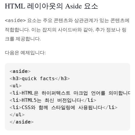
HTML 레이아웃의 Aside 요소
요소는 주요 콘텐츠와 상관관계가 있는 콘텐츠에
<aside>
적합합니다. 이는 잡지의 사이드바와 같아, 추가 정보나 링
크를 제공합니다.
다음은 예제입니다:
<
aside
>
<
h3
>
quick facts
</
h3
>
<
ul
>
<
li
>
HTML은 하이퍼텍스트 마크업 언어를 의미합니다
<
li
>
HTML5는 최신 버전입니다
</
li
>
<
li
>
CSS와 함께 스타일링에 사용됩니다
</
li
>
</
ul
>
</
aside
>