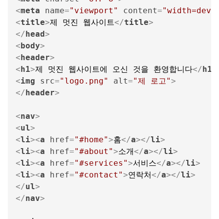
<
meta
name
=
"viewport"
content
=
"width=devi
<
title
>
제 멋진 웹사이트
</
title
>
</
head
>
<
body
>
<
header
>
<
h1
>
제 멋진 웹사이트에 오신 것을 환영합니다
</
h1
>
<
img
src
=
"logo.png"
alt
=
"제 로고"
>
</
header
>
<
nav
>
<
ul
>
<
li
>
<
a
href
=
"#home"
>
홈
</
a
>
</
li
>
<
li
>
<
a
href
=
"#about"
>
소개
</
a
>
</
li
>
<
li
>
<
a
href
=
"#services"
>
서비스
</
a
>
</
li
>
<
li
>
<
a
href
=
"#contact"
>
연락처
</
a
>
</
li
>
</
ul
>
</
nav
>