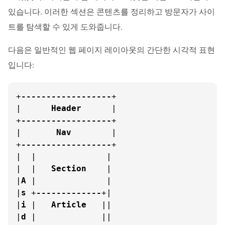
있습니다. 이러한 섹션은 콘텐츠를 정리하고 방문자가 사이
트를 탐색할 수 있게 도와줍니다.
다음은 일반적인 웹 페이지 레이아웃의 간단한 시각적 표현
입니다:
+
------------------
+

|      
Header
      |

+
------------------
+

|       
Nav
        |

+
------------------
+

|  |              |

|  |   
Section
    |

|
A
 |              |

|
s
 +
-------------
+|

|
i
 |   
Article
   ||

|
d
 |             ||
