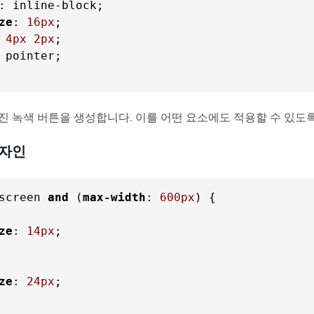
ze
: 
16px
 
4px
2px
 pointer;

멋진 녹색 버튼을 생성합니다. 이를 어떤 요소에도 적용할 수 있도록 "
디자인
screen 
and
 (
max-width
: 
600px
ze
: 
14px
;

ze
: 
24px
;
