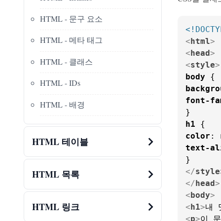
HTML - 문구 요소
<!DOCTY
HTML - 메타 태그
<
html
>
<
head
>
HTML - 클래스
<
style
>
body
HTML - IDs
backgro
font-fa
HTML - 배경
h1
color
HTML 테이블
text-al
</
style
HTML 목록
</
head
>
<
body
>
HTML 링크
<
h1
>
내 
<
p
>
이 