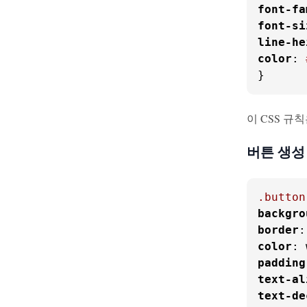
font-fa
font-si
line-he
color
: 
}
이 CSS 규칙
버튼 생성
.button
backgro
border
color
padding
text-al
text-de