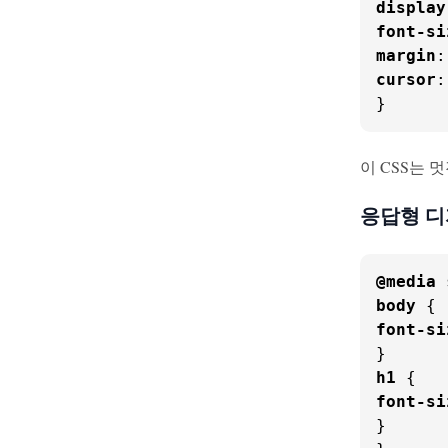
display
font-si
margin
:
cursor
:
}
이 CSS는 
응답형 
@media
 
body
font-si
h1
font-si
}
