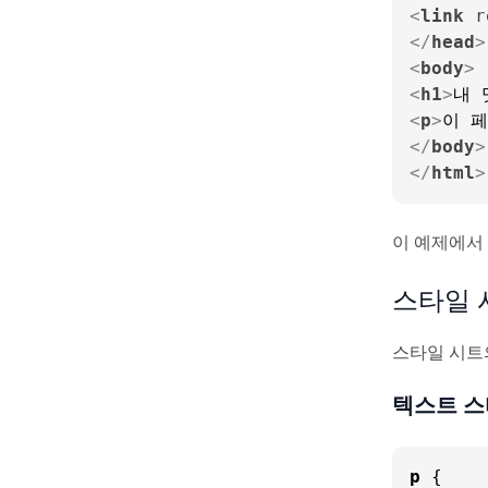
<
link
r
</
head
>
<
body
>
<
h1
>
내 
<
p
>
이 
</
body
>
</
html
>
이 예제에서
스타일 
스타일 시트
텍스트 
p