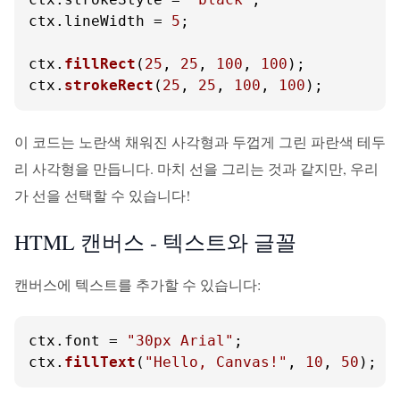
ctx.
lineWidth
 = 
5
;

ctx.
fillRect
(
25
, 
25
, 
100
, 
100
);

ctx.
strokeRect
(
25
, 
25
, 
100
, 
100
);
이 코드는 노란색 채워진 사각형과 두껍게 그린 파란색 테두
리 사각형을 만듭니다. 마치 선을 그리는 것과 같지만, 우리
가 선을 선택할 수 있습니다!
HTML 캔버스 - 텍스트와 글꼴
캔버스에 텍스트를 추가할 수 있습니다:
ctx.
font
 = 
"30px Arial"
;

ctx.
fillText
(
"Hello, Canvas!"
, 
10
, 
50
);