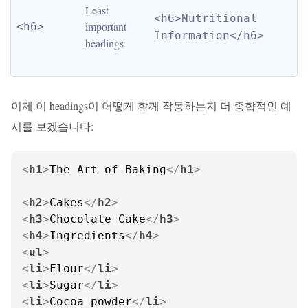
Least 
<h6>Nutritional 
important 
<h6>
Information</h6>
headings
이제 이 headings이 어떻게 함께 작동하는지 더 종합적인 예
시를 보겠습니다:
<
h1
>
The Art of Baking
</
h1
>
<
h2
>
Cakes
</
h2
>
<
h3
>
Chocolate Cake
</
h3
>
<
h4
>
Ingredients
</
h4
>
<
ul
>
<
li
>
Flour
</
li
>
<
li
>
Sugar
</
li
>
<
li
>
Cocoa powder
</
li
>