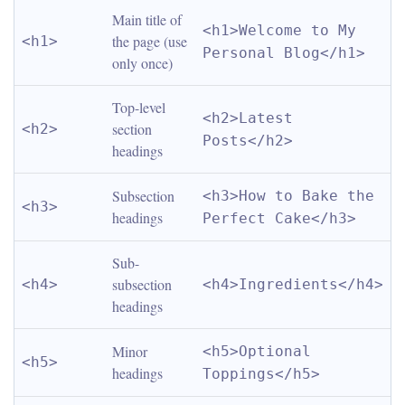
Main title of 
<h1>Welcome to My 
the page (use 
<h1>
Personal Blog</h1>
only once)
Top-level 
<h2>Latest 
section 
<h2>
Posts</h2>
headings
Subsection 
<h3>How to Bake the 
<h3>
headings
Perfect Cake</h3>
Sub-
subsection 
<h4>
<h4>Ingredients</h4>
headings
Minor 
<h5>Optional 
<h5>
headings
Toppings</h5>