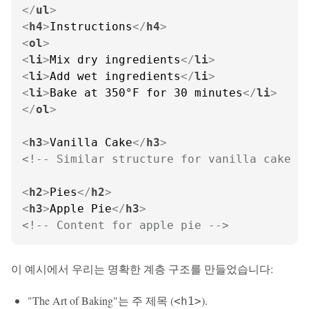
</
ul
>
<
h4
>
Instructions
</
h4
>
<
ol
>
<
li
>
Mix dry ingredients
</
li
>
<
li
>
Add wet ingredients
</
li
>
<
li
>
Bake at 350°F for 30 minutes
</
li
>
</
ol
>
<
h3
>
Vanilla Cake
</
h3
>
<!-- Similar structure for vanilla cake -
<
h2
>
Pies
</
h2
>
<
h3
>
Apple Pie
</
h3
>
<!-- Content for apple pie -->
이 예시에서 우리는 명확한 계층 구조를 만들었습니다:
"The Art of Baking"는 주 제목 (
).
<h1>