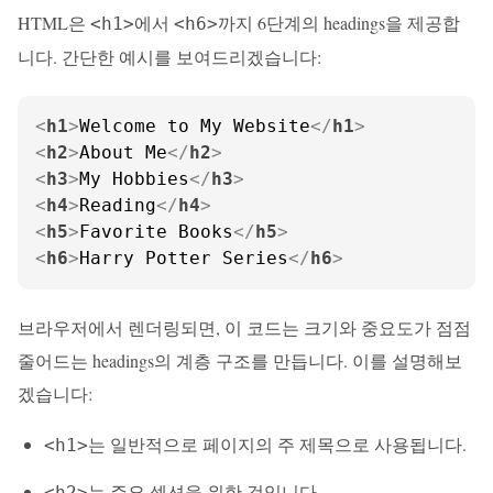
HTML은
에서
까지 6단계의 headings을 제공합
<h1>
<h6>
니다. 간단한 예시를 보여드리겠습니다:
<
h1
>
Welcome to My Website
</
h1
>
<
h2
>
About Me
</
h2
>
<
h3
>
My Hobbies
</
h3
>
<
h4
>
Reading
</
h4
>
<
h5
>
Favorite Books
</
h5
>
<
h6
>
Harry Potter Series
</
h6
>
브라우저에서 렌더링되면, 이 코드는 크기와 중요도가 점점
줄어드는 headings의 계층 구조를 만듭니다. 이를 설명해보
겠습니다:
는 일반적으로 페이지의 주 제목으로 사용됩니다.
<h1>
는 주요 섹션을 위한 것입니다.
<h2>