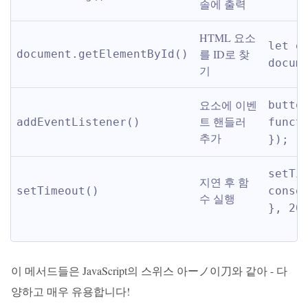
솔에 출력
HTML 요소
let el
를 ID로 찾
document.getElementById()
docum
기
요소에 이벤
butto
트 핸들러 
addEventListener()
funct
추가
});
setTim
지연 후 함
setTimeout()
conso
수 실행
}, 20
이 메서드들은 JavaScript의 스위스 아ーノ이刀와 같아 - 다
양하고 매우 유용합니다!