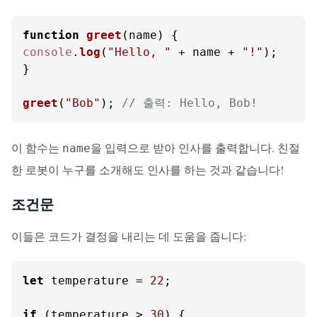
function
greet
(
name
console
.
log
(
"Hello, "
 + name + 
"!"
);

}

greet
(
"Bob"
); 
// 출력: Hello, Bob!
이 함수는
을 입력으로 받아 인사를 출력합니다. 친절
name
한 로봇이 누구를 소개해도 인사를 하는 것과 같습니다!
조건문
이들은 코드가 결정을 내리는 데 도움을 줍니다:
let
 temperature = 
22
;

if
 (temperature > 
30