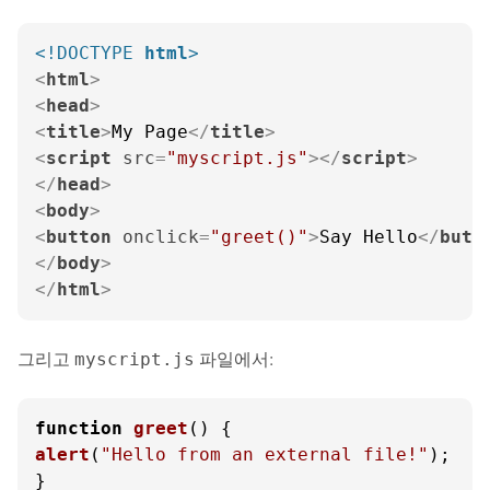
<!DOCTYPE 
html
>
<
html
>
<
head
>
<
title
>
My Page
</
title
>
<
script
src
=
"myscript.js"
>
</
script
>
</
head
>
<
body
>
<
button
onclick
=
"greet()"
>
Say Hello
</
butt
</
body
>
</
html
>
그리고
파일에서:
myscript.js
function
greet
(
alert
(
"Hello from an external file!"
);

}