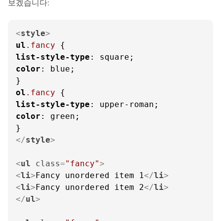
보겠습니다:
<
style
>
ul
.fancy
list-style-type
color
: blue;

ol
.fancy
list-style-type
color
: green;

</
style
>
<
ul
class
=
"fancy"
>
<
li
>
Fancy unordered item 1
</
li
>
<
li
>
Fancy unordered item 2
</
li
>
</
ul
>