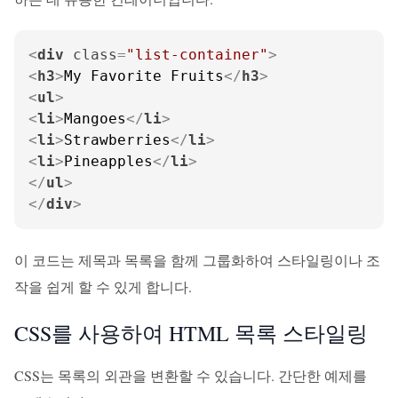
<
div
class
=
"list-container"
>
<
h3
>
My Favorite Fruits
</
h3
>
<
ul
>
<
li
>
Mangoes
</
li
>
<
li
>
Strawberries
</
li
>
<
li
>
Pineapples
</
li
>
</
ul
>
</
div
>
이 코드는 제목과 목록을 함께 그룹화하여 스타일링이나 조
작을 쉽게 할 수 있게 합니다.
CSS를 사용하여 HTML 목록 스타일링
CSS는 목록의 외관을 변환할 수 있습니다. 간단한 예제를