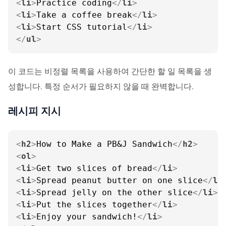
<
li
>
Practice coding
</
li
>
<
li
>
Take a coffee break
</
li
>
<
li
>
Start CSS tutorial
</
li
>
</
ul
>
이 코드는 비정렬 목록을 사용하여 간단한 할 일 목록을 생
성합니다. 특정 순서가 필요하지 않을 때 완벽합니다.
레시피 지시
<
h2
>
How to Make a PB&J Sandwich
</
h2
>
<
ol
>
<
li
>
Get two slices of bread
</
li
>
<
li
>
Spread peanut butter on one slice
</
li
<
li
>
Spread jelly on the other slice
</
li
>
<
li
>
Put the slices together
</
li
>
<
li
>
Enjoy your sandwich!
</
li
>