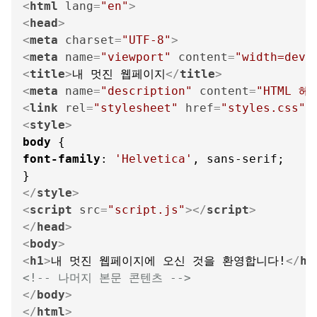
<
html
lang
=
"en"
>
<
head
>
<
meta
charset
=
"UTF-8"
>
<
meta
name
=
"viewport"
content
=
"width=devi
<
title
>
내 멋진 웹페이지
</
title
>
<
meta
name
=
"description"
content
=
"HTML 
<
link
rel
=
"stylesheet"
href
=
"styles.css"
>
<
style
>
body
font-family
: 
'Helvetica'
, sans-serif;

</
style
>
<
script
src
=
"script.js"
>
</
script
>
</
head
>
<
body
>
<
h1
>
내 멋진 웹페이지에 오신 것을 환영합니다!
</
h1
<!-- 나머지 본문 콘텐츠 -->
</
body
>
</
html
>