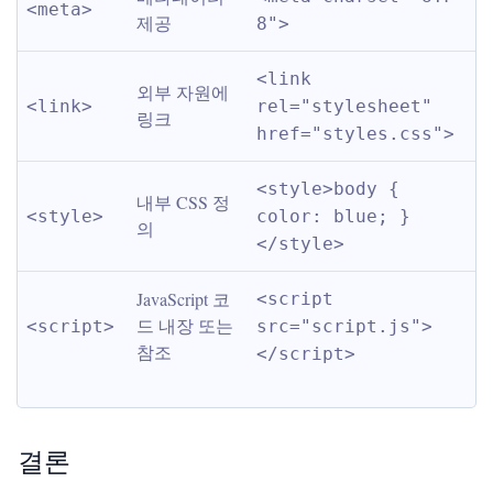
<meta>
제공
8">
<link 
외부 자원에 
<link>
rel="stylesheet" 
링크
href="styles.css">
<style>body { 
내부 CSS 정
<style>
color: blue; }
의
</style>
JavaScript 코
<script 
드 내장 또는 
<script>
src="script.js">
참조
</script>
결론