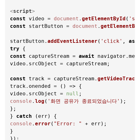
<
script
>
const
 video = 
document
.
getElementById
(
'sc
const
 startButton = 
document
.
getElementBy
startButton.
addEventListener
(
'click'
, 
asy
try
const
 captureStream = 
await
 navigator.
med
video.
srcObject
 = captureStream;

const
 track = captureStream.
getVideoTrack
track.
onended
 = 
() =>
 {

video.
srcObject
 = 
null
console
.
log
(
'화면 공유가 종료되었습니다'
);

};

} 
catch
console
.
error
(
"Error: "
 + err);

}
