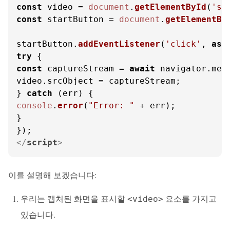
const
 video = 
document
.
getElementById
(
'sc
const
 startButton = 
document
.
getElementBy
startButton.
addEventListener
(
'click'
, 
asy
try
const
 captureStream = 
await
 navigator.
med
video.
srcObject
 = captureStream;

} 
catch
console
.
error
(
"Error: "
 + err);

}

</
script
>
이를 설명해 보겠습니다:
우리는 캡처된 화면을 표시할
요소를 가지고
<video>
있습니다.