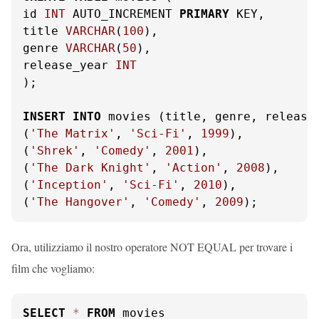
id 
INT
 AUTO_INCREMENT 
PRIMARY
 KEY,

title 
VARCHAR
(
100
),

genre 
VARCHAR
(
50
),

release_year 
INT
);

INSERT
INTO
 movies (title, genre, release
(
'The Matrix'
, 
'Sci-Fi'
, 
1999
),

(
'Shrek'
, 
'Comedy'
, 
2001
),

(
'The Dark Knight'
, 
'Action'
, 
2008
),

(
'Inception'
, 
'Sci-Fi'
, 
2010
),

(
'The Hangover'
, 
'Comedy'
, 
2009
);
Ora, utilizziamo il nostro operatore NOT EQUAL per trovare i
film che vogliamo:
SELECT
*
FROM