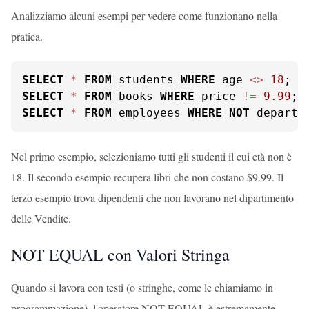
Analizziamo alcuni esempi per vedere come funzionano nella
pratica.
SELECT
*
FROM
 students 
WHERE
 age 
<>
18
SELECT
*
FROM
 books 
WHERE
 price 
!=
9.99
SELECT
*
FROM
 employees 
WHERE
NOT
 departm
Nel primo esempio, selezioniamo tutti gli studenti il cui età non è
18. Il secondo esempio recupera libri che non costano $9.99. Il
terzo esempio trova dipendenti che non lavorano nel dipartimento
delle Vendite.
NOT EQUAL con Valori Stringa
Quando si lavora con testi (o stringhe, come le chiamiamo in
programmazione), l'operatore NOT EQUAL è estremamente