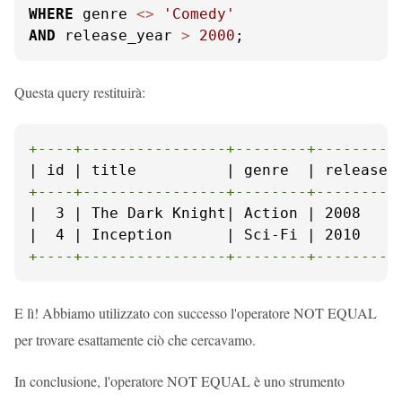
WHERE
 genre 
<>
'Comedy'
AND
 release_year 
>
2000
;
Questa query restituirà:
+----+----------------+--------+---------
+----+----------------+--------+---------
|  3 | The Dark Knight| Action | 2008     
+----+----------------+--------+---------
E lì! Abbiamo utilizzato con successo l'operatore NOT EQUAL
per trovare esattamente ciò che cercavamo.
In conclusione, l'operatore NOT EQUAL è uno strumento