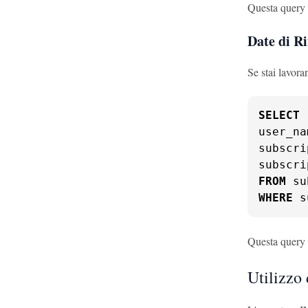
Questa query t
Date di Ri
Se stai lavora
SELECT
user_na
subscri
subscri
FROM
WHERE
 s
Questa query t
Utilizz