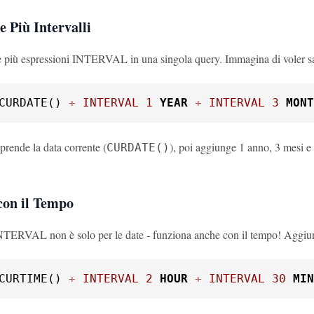
 Più Intervalli
re più espressioni INTERVAL in una singola query. Immagina di voler sap
CURDATE() 
+
INTERVAL
1
YEAR
+
INTERVAL
3
MONT
prende la data corrente (
), poi aggiunge 1 anno, 3 mesi e
CURDATE()
con il Tempo
NTERVAL non è solo per le date - funziona anche con il tempo! Aggiun
CURTIME() 
+
INTERVAL
2
HOUR
+
INTERVAL
30
MIN