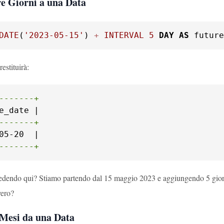
e Giorni a una Data
DATE
(
'2023-05-15'
) 
+
INTERVAL
5
DAY
AS
 future
estituirà:
-------+
-------+
-------+
edendo qui? Stiamo partendo dal 15 maggio 2023 e aggiungendo 5 giorni.
vero?
 Mesi da una Data