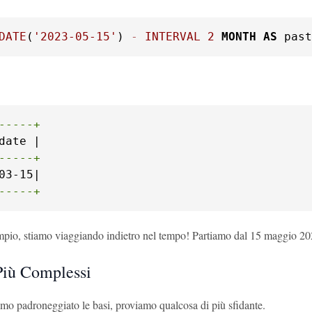
DATE
(
'2023-05-15'
) 
-
INTERVAL
2
MONTH
AS
 past
-----+
-----+
-----+
mpio, stiamo viaggiando indietro nel tempo! Partiamo dal 15 maggio 202
iù Complessi
mo padroneggiato le basi, proviamo qualcosa di più sfidante.