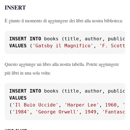
INSERT
È giunto il momento di aggiungere dei libri alla nostra biblioteca:
INSERT
INTO
VALUES
 (
'Gatsby il Magnifico'
, 
'F. Scott 
Questo aggiunge un libro alla nostra tabella. Potete aggiungere
più libri in una sola volta:
INSERT
INTO
VALUES
(
'Il Buio Uccide'
, 
'Harper Lee'
, 
1960
, 
'N
(
'1984'
, 
'George Orwell'
, 
1949
, 
'Fantasci