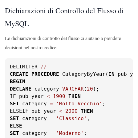
Dichiarazioni di Controllo del Flusso di
MySQL
Le dichiarazioni di controllo del flusso ci aiutano a prendere
decisioni nel nostro codice.
DELIMITER 
/
/
CREATE
PROCEDURE
 CategoryByYear(
IN
 pub_ye
BEGIN
DECLARE
 category 
VARCHAR
(
20
);

IF pub_year 
<
1900
THEN
SET
 category 
=
'Molto Vecchio'
;

ELSEIF pub_year 
<
2000
THEN
SET
 category 
=
'Classico'
ELSE
SET
 category 
=
'Moderno'