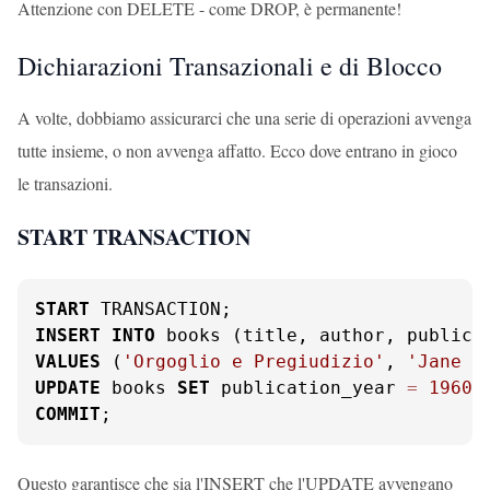
Attenzione con DELETE - come DROP, è permanente!
Dichiarazioni Transazionali e di Blocco
A volte, dobbiamo assicurarci che una serie di operazioni avvenga
tutte insieme, o non avvenga affatto. Ecco dove entrano in gioco
le transazioni.
START TRANSACTION
START
INSERT
INTO
VALUES
 (
'Orgoglio e Pregiudizio'
, 
'Jane A
UPDATE
 books 
SET
 publication_year 
=
1960
COMMIT
;
Questo garantisce che sia l'INSERT che l'UPDATE avvengano