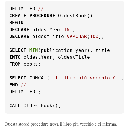
DELIMITER 
/
/
CREATE
PROCEDURE
BEGIN
DECLARE
 oldestYear 
INT
DECLARE
 oldestTitle 
VARCHAR
(
100
);

SELECT
MIN
INTO
FROM
 books;

SELECT
 CONCAT(
'Il libro più vecchio è '
, 
END
/
/
DELIMITER ;

CALL
 OldestBook();
Questa stored procedure trova il libro più vecchio e ci informa.