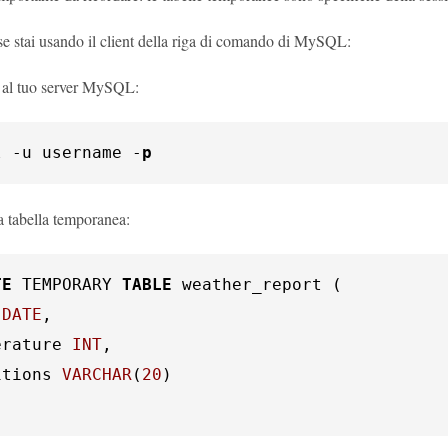
se stai usando il client della riga di comando di MySQL:
i al tuo server MySQL:
l -u username -
p
a tabella temporanea:
TE
 TEMPORARY 
TABLE
DATE
,

erature 
INT
,

itions 
VARCHAR
(
20
)
