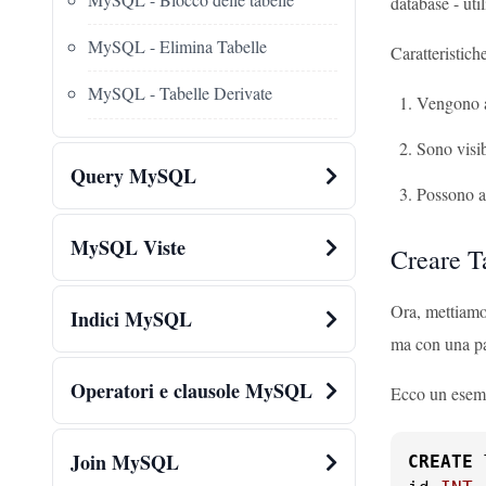
database - uti
MySQL - Elimina Tabelle
Caratteristich
MySQL - Tabelle Derivate
Vengono a
Sono visib
Query MySQL
Possono av
MySQL Viste
Creare 
Ora, mettiamo 
Indici MySQL
ma con una 
Operatori e clausole MySQL
Ecco un esemp
Join MySQL
CREATE
 