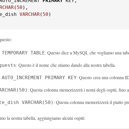
AUTO_INCREMENT 
PRIMARY
 KEY,

RCHAR
(
50
),

e_dish 
VARCHAR
(
50
)

questo:
: Questo dice a MySQL che vogliamo una tabe
 TEMPORARY TABLE
: Questo è il nome che stiamo dando alla nostra tabella.
guests
: Questo crea una colonna I
 AUTO_INCREMENT PRIMARY KEY
: Questa colonna memorizzerà i nomi degli ospiti, fino a 
ARCHAR(50)
: Questa colonna memorizzerà il piatto pre
te_dish VARCHAR(50)
mo la nostra tabella, aggiungiamo alcuni ospiti: