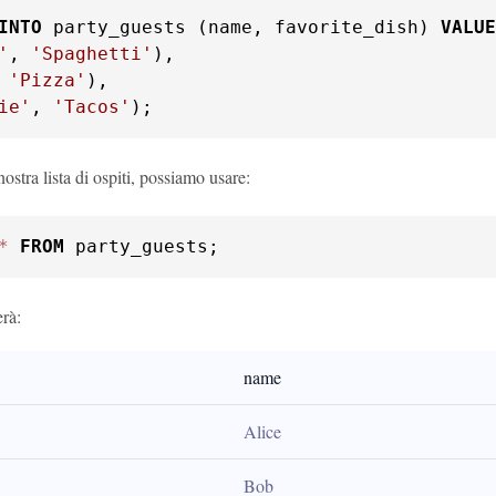
INTO
 party_guests (name, favorite_dish) 
VALUE
'
, 
'Spaghetti'
),

 
'Pizza'
),

ie'
, 
'Tacos'
);
nostra lista di ospiti, possiamo usare:
*
FROM
 party_guests;
rà:
name
Alice
Bob