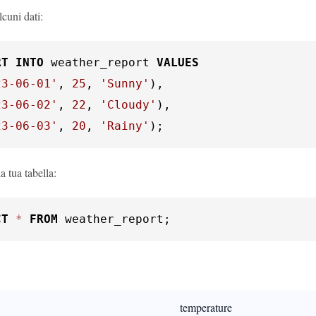
lcuni dati:
RT
INTO
 weather_report 
VALUES
23-06-01'
, 
25
, 
'Sunny'
),

23-06-02'
, 
22
, 
'Cloudy'
),

23-06-03'
, 
20
, 
'Rainy'
);
a tua tabella:
CT
*
FROM
 weather_report;
temperature