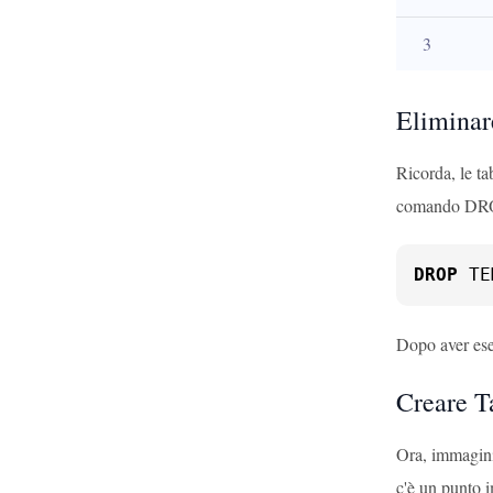
3
Elimina
Ricorda, le t
comando DR
DROP
 TE
Dopo aver ese
Creare T
Ora, immagini
c'è un punto i