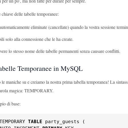
li per un po', ma non fatte per durare per sempre.
e chiave delle tabelle temporanee:
utomaticamente eliminate (cancellate) quando la vostra sessione termin
ili solo alla connessione che le ha create.
ere lo stesso nome delle tabelle permanenti senza causare conflitti.
Tabelle Temporanee in MySQL
le maniche su e creiamo la nostra prima tabella temporanea! La sintassi 
parola magica: TEMPORARY.
io di base:
TEMPORARY 
TABLE
 party_guests (
