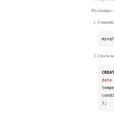
Per esempio, 
Connettit
mysq
Crea la tu
CREA
date
temp
cond
);