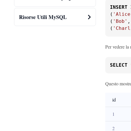
INSERT
(
'Alice
Risorse Utili MySQL
(
'Bob'
,
(
'Charl
Per vedere la 
SELECT
Questo mostre
id
1
2