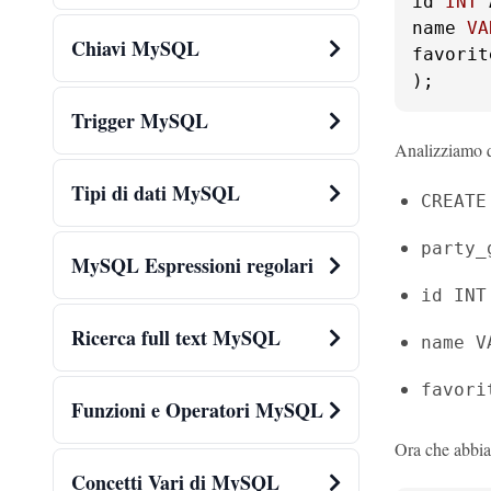
id 
INT
 
name 
VA
Chiavi MySQL
favorit
);
Trigger MySQL
Analizziamo 
Tipi di dati MySQL
CREATE
party_
MySQL Espressioni regolari
id INT
Ricerca full text MySQL
name V
favori
Funzioni e Operatori MySQL
Ora che abbia
Concetti Vari di MySQL