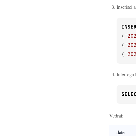
Inserisci a
INSE
(
'20
(
'20
(
'20
Interroga l
SELE
Vedrai:
date