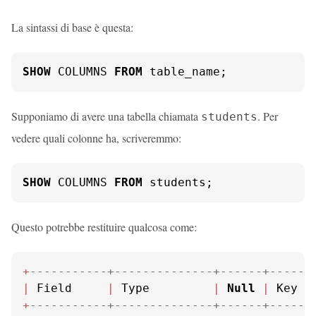
La sintassi di base è questa:
SHOW
 COLUMNS 
FROM
 table_name;
Supponiamo di avere una tabella chiamata
. Per
students
vedere quali colonne ha, scriveremmo:
SHOW
 COLUMNS 
FROM
 students;
Questo potrebbe restituire qualcosa come:
+
-----------+--------------+------+-----+
|
 Field     
|
 Type         
|
Null
|
 Key 
|
+
-----------+--------------+------+-----+