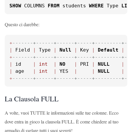
SHOW
 COLUMNS 
FROM
 students 
WHERE
 Type 
LIK
Questo ci darebbe:
+
-------+------+------+-----+---------+--
|
 Field 
|
 Type 
|
Null
|
 Key 
|
Default
|
 E
+
-------+------+------+-----+---------+--
|
 id    
|
int
|
NO
|
 PRI 
|
NULL
|
 a
|
 age   
|
int
|
 YES  
|
|
NULL
|
+
-------+------+------+-----+---------+--
La Clausola FULL
A volte, vuoi TUTTE le informazioni sulle tue colonne. Ecco
dove entra in gioco la clausola FULL. È come chiedere al tuo
armadio di svelare tutti i suoi segreti!