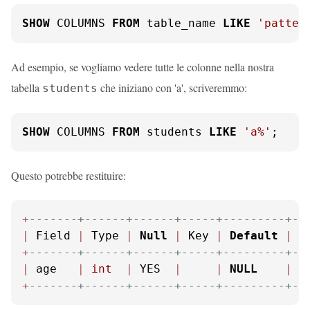
SHOW
 COLUMNS 
FROM
 table_name 
LIKE
'patter
Ad esempio, se vogliamo vedere tutte le colonne nella nostra
tabella
che iniziano con 'a', scriveremmo:
students
SHOW
 COLUMNS 
FROM
 students 
LIKE
'a%'
;
Questo potrebbe restituire:
+
-------+------+------+-----+---------+--
|
 Field 
|
 Type 
|
Null
|
 Key 
|
Default
|
 E
+
-------+------+------+-----+---------+--
|
 age   
|
int
|
 YES  
|
|
NULL
|
+
-------+------+------+-----+---------+--