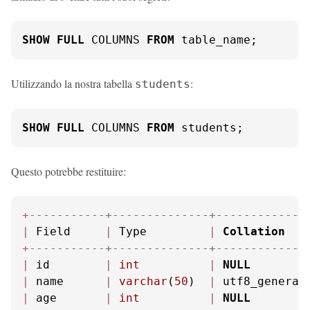
SHOW
FULL
 COLUMNS 
FROM
 table_name;
Utilizzando la nostra tabella
:
students
SHOW
FULL
 COLUMNS 
FROM
 students;
Questo potrebbe restituire:
+
-----------+--------------+-------------
|
 Field     
|
 Type         
|
Collation
+
-----------+--------------+-------------
|
 id        
|
int
|
NULL
|
 name      
|
varchar
(
50
)  
|
 utf8_general
|
 age       
|
int
|
NULL