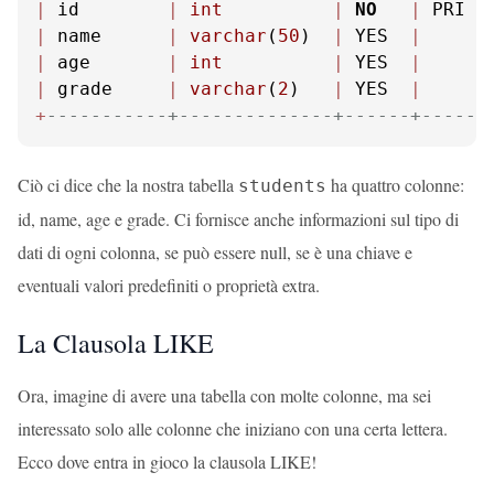
|
 id        
|
int
|
NO
|
 PRI 
|
|
 name      
|
varchar
(
50
)  
|
 YES  
|
|
|
 age       
|
int
|
 YES  
|
|
|
 grade     
|
varchar
(
2
)   
|
 YES  
|
|
+
-----------+--------------+------+-----+
Ciò ci dice che la nostra tabella
ha quattro colonne:
students
id, name, age e grade. Ci fornisce anche informazioni sul tipo di
dati di ogni colonna, se può essere null, se è una chiave e
eventuali valori predefiniti o proprietà extra.
La Clausola LIKE
Ora, imagine di avere una tabella con molte colonne, ma sei
interessato solo alle colonne che iniziano con una certa lettera.
Ecco dove entra in gioco la clausola LIKE!