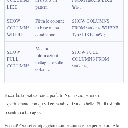
LIKE
pattern
'a%';
SHOW 
Filtra le colonne 
SHOW COLUMNS 
COLUMNS 
in base a una 
FROM students WHERE 
WHERE
condizione
Type LIKE 'int%';
Mostra 
SHOW 
SHOW FULL 
informazioni 
FULL 
COLUMNS FROM 
dettagliate sulle 
COLUMNS
students;
colonne
Ricorda, la pratica rende perfetti! Non avere paura di
esperimentare con questi comandi sulle tue tabelle. Più li usi, più
ti sentirai a tuo agio.
Eccoci! Ora sei equipaggiato con le conoscenze per esplorare la