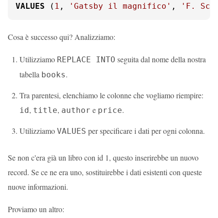
VALUES
 (
1
, 
'Gatsby il magnifico'
, 
'F. Sco
Cosa è successo qui? Analizziamo:
Utilizziamo
seguita dal nome della nostra
REPLACE INTO
tabella
.
books
Tra parentesi, elenchiamo le colonne che vogliamo riempire:
,
,
e
.
id
title
author
price
Utilizziamo
per specificare i dati per ogni colonna.
VALUES
Se non c'era già un libro con id 1, questo inserirebbe un nuovo
record. Se ce ne era uno, sostituirebbe i dati esistenti con queste
nuove informazioni.
Proviamo un altro: