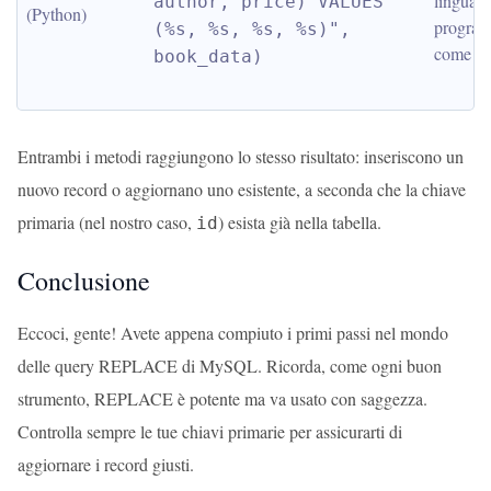
linguagg
author, price) VALUES 
(Python)
program
(%s, %s, %s, %s)", 
come P
book_data)
Entrambi i metodi raggiungono lo stesso risultato: inseriscono un
nuovo record o aggiornano uno esistente, a seconda che la chiave
primaria (nel nostro caso,
) esista già nella tabella.
id
Conclusione
Eccoci, gente! Avete appena compiuto i primi passi nel mondo
delle query REPLACE di MySQL. Ricorda, come ogni buon
strumento, REPLACE è potente ma va usato con saggezza.
Controlla sempre le tue chiavi primarie per assicurarti di
aggiornare i record giusti.