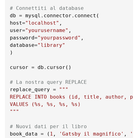
# Connettiti al database
db = mysql.connector.connect(

host=
"localhost"
,

user=
"yourusername"
,

password=
"yourpassword"
,

database=
"library"
)

cursor = db.cursor()

# La nostra query REPLACE
replace_query = 
"""

REPLACE INTO books (id, title, author, pri
VALUES (%s, %s, %s, %s)

"""
# Nuovi dati per il libro
book_data = (
1
, 
'Gatsby il magnifico'
, 
'F