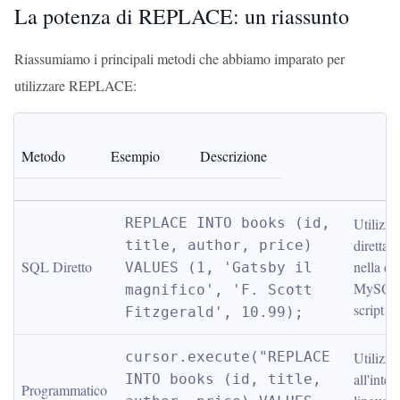
La potenza di REPLACE: un riassunto
Riassumiamo i principali metodi che abbiamo imparato per
utilizzare REPLACE:
Metodo
Esempio
Descrizione
REPLACE INTO books (id, 
Utilizzat
direttam
title, author, price) 
SQL Diretto
nella co
VALUES (1, 'Gatsby il 
MySQL o
magnifico', 'F. Scott 
script
Fitzgerald', 10.99);
cursor.execute("REPLACE 
Utilizzat
all'inter
INTO books (id, title, 
Programmatico 