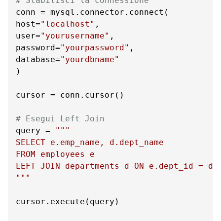
# Stabilisci la connessione
conn = mysql.connector.connect(

host=
"localhost"
,

user=
"yourusername"
,

password=
"yourpassword"
,

database=
"yourdbname"
)

cursor = conn.cursor()

# Esegui Left Join
query = 
"""

SELECT e.emp_name, d.dept_name

FROM employees e

LEFT JOIN departments d ON e.dept_id = d.d
"""
cursor.execute(query)
