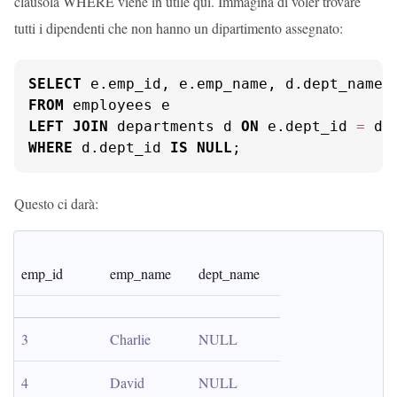
clausola WHERE viene in utile qui. Immagina di voler trovare
tutti i dipendenti che non hanno un dipartimento assegnato:
SELECT
FROM
LEFT
JOIN
 departments d 
ON
 e.dept_id 
=
WHERE
 d.dept_id 
IS
NULL
;
Questo ci darà:
emp_id
emp_name
dept_name
3
Charlie
NULL
4
David
NULL