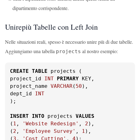
dipartimento corrispondente.
Unirepiù Tabelle con Left Join
Nelle situazioni reali, spesso è necessario unire più di due tabelle.
Aggiungiamo una tabella
al nostro esempio:
projects
CREATE
TABLE
 projects (

project_id 
INT
PRIMARY
 KEY,

project_name 
VARCHAR
(
50
),

dept_id 
INT
);

INSERT
INTO
 projects 
VALUES
(
1
, 
'Website Redesign'
, 
2
),

(
2
, 
'Employee Survey'
, 
1
),

(
3
, 
'Cost Cutting'
, 
4
);