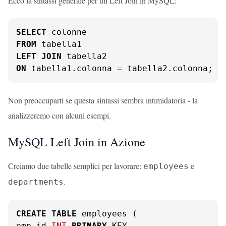
Ecco la sintassi generale per un Left Join in MySQL:
SELECT
FROM
LEFT
JOIN
ON
 tabella1.colonna 
=
 tabella2.colonna;
Non preoccuparti se questa sintassi sembra intimidatoria - la
analizzeremo con alcuni esempi.
MySQL Left Join in Azione
Creiamo due tabelle semplici per lavorare:
e
employees
.
departments
CREATE
TABLE
 employees (

emp_id 
INT
PRIMARY
 KEY,
