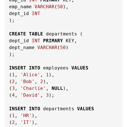
emp_name 
VARCHAR
(
50
),

dept_id 
INT
);

CREATE
TABLE
 departments (

dept_id 
INT
PRIMARY
 KEY,

dept_name 
VARCHAR
(
50
)

);

INSERT
INTO
 employees 
VALUES
(
1
, 
'Alice'
, 
1
),

(
2
, 
'Bob'
, 
2
),

(
3
, 
'Charlie'
, 
NULL
),

(
4
, 
'David'
, 
3
);

INSERT
INTO
 departments 
VALUES
(
1
, 
'HR'
),

(
2
, 
'IT'
),
