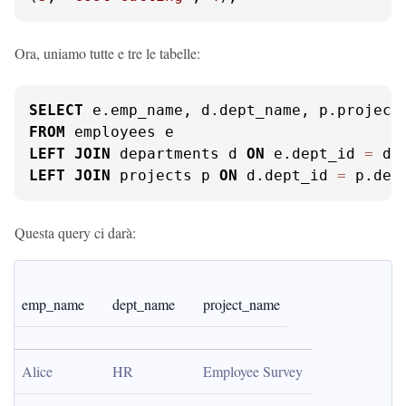
Ora, uniamo tutte e tre le tabelle:
SELECT
FROM
LEFT
JOIN
 departments d 
ON
 e.dept_id 
=
LEFT
JOIN
 projects p 
ON
 d.dept_id 
=
 p.dep
Questa query ci darà:
emp_name
dept_name
project_name
Alice
HR
Employee Survey