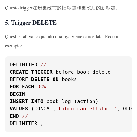
Questo trigger注册更改前的旧标题和更改后的新标题。
5. Trigger DELETE
Questi si attivano quando una riga viene cancellata. Ecco un
esempio:
DELIMITER 
/
/
CREATE
TRIGGER
 before_book_delete

BEFORE 
DELETE
ON
FOR
EACH
ROW
BEGIN
INSERT
INTO
VALUES
 (CONCAT(
'Libro cancellato: '
END
/
/
DELIMITER ;