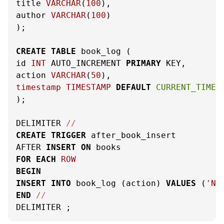
title 
VARCHAR
(
100
),

author 
VARCHAR
(
100
)

);

CREATE
TABLE
 book_log (

id 
INT
 AUTO_INCREMENT 
PRIMARY
 KEY,

action 
VARCHAR
(
50
timestamp
TIMESTAMP
DEFAULT
CURRENT_TIMES
);

DELIMITER 
/
/
CREATE
TRIGGER
 after_book_insert

AFTER 
INSERT
ON
FOR
EACH
ROW
BEGIN
INSERT
INTO
 book_log (action) 
VALUES
 (
'Nu
END
/
/
DELIMITER ;