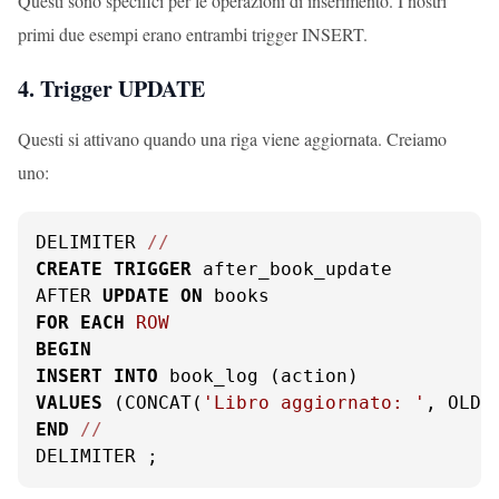
Questi sono specifici per le operazioni di inserimento. I nostri
primi due esempi erano entrambi trigger INSERT.
4. Trigger UPDATE
Questi si attivano quando una riga viene aggiornata. Creiamo
uno:
DELIMITER 
/
/
CREATE
TRIGGER
 after_book_update

AFTER 
UPDATE
ON
FOR
EACH
ROW
BEGIN
INSERT
INTO
VALUES
 (CONCAT(
'Libro aggiornato: '
, OLD.
END
/
/
DELIMITER ;