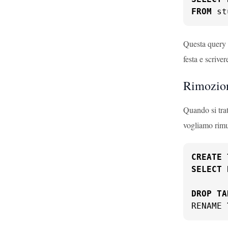
FROM
 st
Questa query c
festa e scrive
Rimozion
Quando si trat
vogliamo rimuo
CREATE
SELECT
DROP
TA
RENAME 