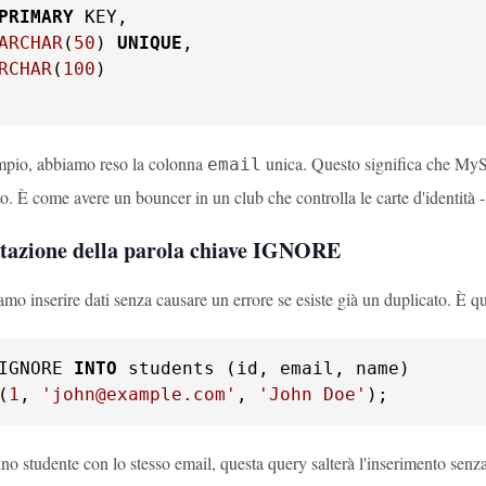
PRIMARY
 KEY,

ARCHAR
(
50
) 
UNIQUE
,

RCHAR
(
100
)

mpio, abbiamo reso la colonna
unica. Questo significa che MyS
email
to. È come avere un bouncer in un club che controlla le carte d'identità
azione della parola chiave IGNORE
amo inserire dati senza causare un errore se esiste già un duplicato. È q
IGNORE 
INTO
(
1
, 
'john@example.com'
, 
'John Doe'
);
uno studente con lo stesso email, questa query salterà l'inserimento sen