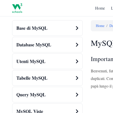
Home
L
Home
/
Da
Base di MySQL
MySQL 
Database MySQL
Importan
Utenti MySQL
Benvenuti, fu
Tabelle MySQL
duplicati. Com
papà lungo il 
Query MySQL
MySQL Viste