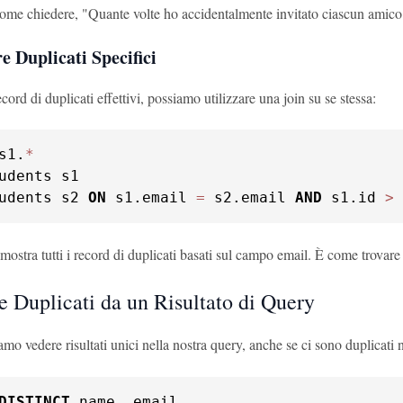
ome chiedere, "Quante volte ho accidentalmente invitato ciascun amico 
re Duplicati Specifici
ecord di duplicati effettivi, possiamo utilizzare una join su se stessa:
s1.
*
udents s2 
ON
 s1.email 
=
 s2.email 
AND
 s1.id 
>
 
ostra tutti i record di duplicati basati sul campo email. È come trovare 
e Duplicati da un Risultato di Query
amo vedere risultati unici nella nostra query, anche se ci sono duplicati 
DISTINCT