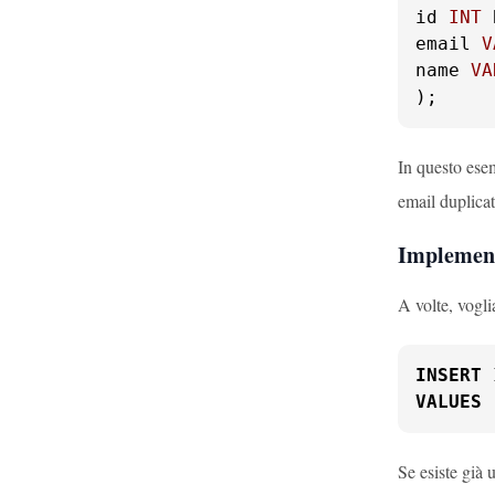
id 
INT
email 
V
name 
VA
);
In questo ese
email duplica
Implement
A volte, vogli
INSERT
 
VALUES
 
Se esiste già 