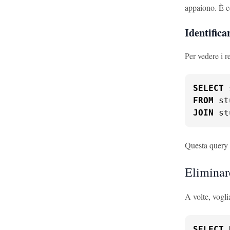
appaiono. È c
Identifica
Per vedere i r
SELECT
 
FROM
JOIN
 st
Questa query m
Eliminar
A volte, vogli
SELECT