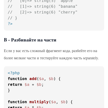
//   [0]=> string(5) "apple"
//   [1]=> string(6) "banana"
//   [2]=> string(6) "cherry"
// }
?>
B - Разбивайте на части
Если у вас есть сложный фрагмент кода, разбейте его на
более мелкие части и тестируйте каждую часть separately.
<?php
function
add
(
$a
, 
$b
) 
return
$a
 + 
$b
;

}

function
multiply
(
$a
, 
$b
) 
return
$a
 * 
$b
;
