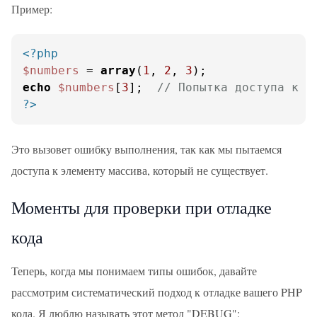
Пример:
<?php
$numbers
 = 
array
(
1
, 
2
, 
3
echo
$numbers
[
3
];  
// Попытка доступа к и
?>
Это вызовет ошибку выполнения, так как мы пытаемся
доступа к элементу массива, который не существует.
Моменты для проверки при отладке
кода
Теперь, когда мы понимаем типы ошибок, давайте
рассмотрим систематический подход к отладке вашего PHP
кода. Я люблю называть этот метод "DEBUG":