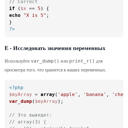
// Correct
if
 (
$x
 == 
5
echo
"X is 5"
;

?>
E - Исследовать значения переменных
Используйте
или
для
var_dump()
print_r()
просмотра того, что хранится в ваших переменных.
<?php
$myArray
 = 
array
(
'apple'
, 
'banana'
, 
'cher
var_dump
(
$myArray
);

// Это выведет:
// array(3) {