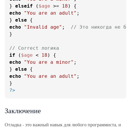
} 
elseif
 (
$age
 >= 
18
echo
"You are an adult"
;

} 
else
echo
"Invalid age"
;  
// Это никогда не бу
}

// Correct логика
if
 (
$age
 < 
18
echo
"You are a minor"
;

} 
else
echo
"You are an adult"
;

?>
Заключение
Отладка - это важный навык для любого программиста, и