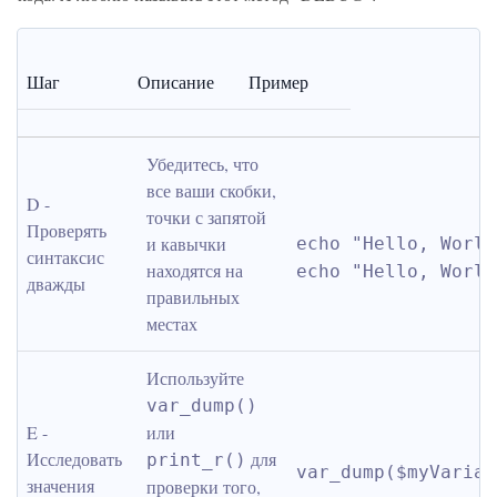
Шаг
Описание
Пример
Убедитесь, что 
все ваши скобки, 
D - 
точки с запятой 
Проверять 
и кавычки 
echo "Hello, World
синтаксис 
находятся на 
echo "Hello, World
дважды
правильных 
местах
Используйте 
var_dump()
E - 
или 
Исследовать 
 для 
print_r()
var_dump($myVariab
значения 
проверки того, 