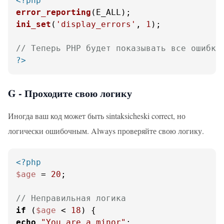
<?php
error_reporting
ini_set
(
'display_errors'
, 
1
);

// Теперь PHP будет показывать все ошибки
?>
G - Проходите свою логику
Иногда ваш код может быть sintaksicheski correct, но
логически ошибочным. Always проверяйте свою логику.
<?php
$age
 = 
20
;

// Неправильная логика
if
 (
$age
 < 
18
echo
"You are a minor"
;
