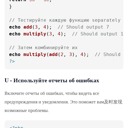
}

// Тестируйте каждую функцию separately
echo
add
(
3
, 
4
);  
// Should output 7
echo
multiply
(
3
, 
4
);  
// Should output 12
// Затем комбинируйте их
echo
multiply
(
add
(
2
, 
3
), 
4
);  
// Should o
?>
U - Используйте отчеты об ошибках
Включите отчеты об ошибках, чтобы видеть все
предупреждения и уведомления. Это поможет вам及时发现
возможные проблемы.