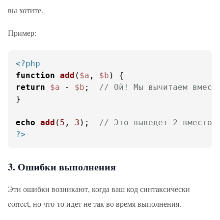
вы хотите.
Пример:
<?php
function
add
(
$a
, 
$b
) 
return
$a
 - 
$b
;  
// Ой! Мы вычитаем вмест
}

echo
add
(
5
, 
3
);  
// Это выведет 2 вместо 
?>
3. Ошибки выполнения
Эти ошибки возникают, когда ваш код синтаксически
correct, но что-то идет не так во время выполнения.