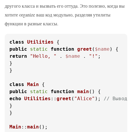
другого класса и вызвать его оттуда. Это полезно, когда вы
хотите organize ваш код модульно, разделяя утилиты
функции в разные классы.
class
Utilities
public
static
function
greet
(
$name
) 
return
"Hello, "
 . 
$name
 . 
"!"
;

}

}

class
Main
public
static
function
main
(
) 
echo
Utilities
::
greet
(
"Alice"
); 
// Вывод:
}

}

Main
::
main
();