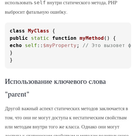
использовать
внутри статического метода, PHP
self
выбросит фатальную ошибку.
class
MyClass
public
static
function
myMethod
(
) 
echo
self
::
$myProperty
; 
// Это вызовет фа
}

}
Использование ключевого слова
"parent"
Другой важный аспект статических методов заключается в
том, что они не могут доступа к нестатическим свойствам
или методам внутри того же класса. Однако они могут
доступа к статическим свойствам и методам родительского