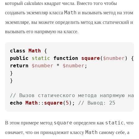
который calculates квадрат числа. Вместо того чтобы
создавать экземпляр класса
и вызывать метод на этом
Math
экземпляре, вы можете определить метод как статический и
вызывать его напрямую на классе.
class
Math
public
static
function
square
(
$number
) 
return
$number
 * 
$number
;

}

}

// Вызов статического метода напрямую на 
echo
Math
::
square
(
5
); 
// Вывод: 25
В этом примере метод
определен как
, что
square
static
означает, что он принадлежит классу
самому себе, а
Math