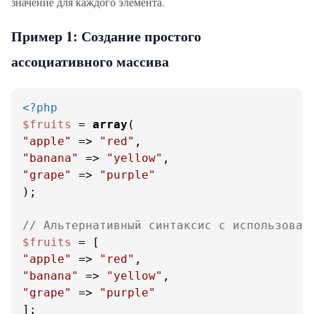
значение для каждого элемента.
Пример 1: Создание простого
ассоциативного массива
<?php
$fruits
 = 
array
"apple"
 => 
"red"
"banana"
 => 
"yellow"
"grape"
 => 
"purple"
);

// Альтернативный синтаксис с использован
$fruits
"apple"
 => 
"red"
"banana"
 => 
"yellow"
"grape"
 => 
"purple"