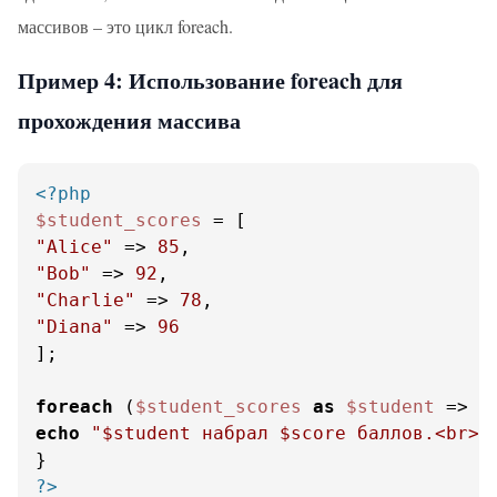
массивов – это цикл foreach.
Пример 4: Использование foreach для
прохождения массива
<?php
$student_scores
"Alice"
 => 
85
"Bob"
 => 
92
"Charlie"
 => 
78
"Diana"
 => 
96
];

foreach
 (
$student_scores
as
$student
 => 
$
echo
"
$student
 набрал 
$score
 баллов.<br>"
;
?>