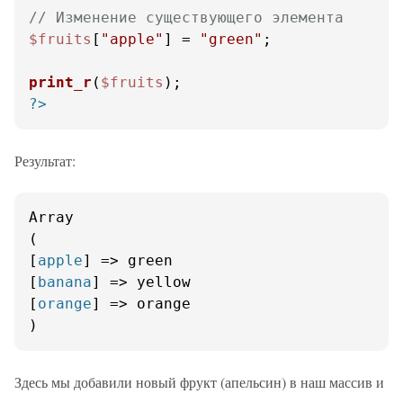
// Изменение существующего элемента
$fruits
[
"apple"
] = 
"green"
;

print_r
(
$fruits
?>
Результат:
Array

(

[
apple
] => green

[
banana
] => yellow

[
orange
] => orange

)
Здесь мы добавили новый фрукт (апельсин) в наш массив и