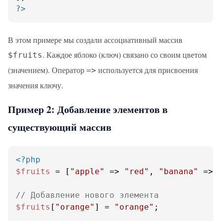
?>
В этом примере мы создали ассоциативный массив
. Каждое яблоко (ключ) связано со своим цветом
$fruits
(значением). Оператор
используется для присвоения
=>
значения ключу.
Пример 2: Добавление элементов в
существующий массив
<?php
$fruits
 = [
"apple"
 => 
"red"
, 
"banana"
 => 
// Добавление нового элемента
$fruits
[
"orange"
] = 
"orange"
;
