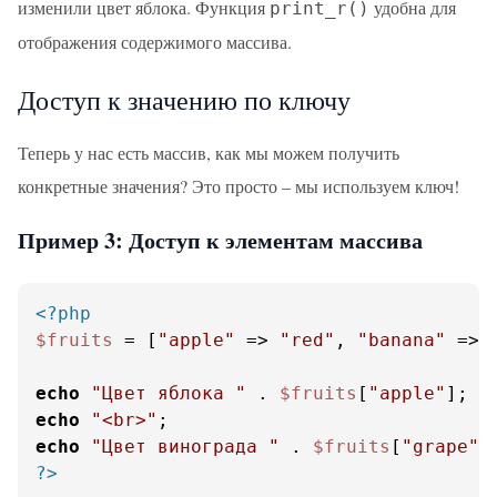
изменили цвет яблока. Функция
удобна для
print_r()
отображения содержимого массива.
Доступ к значению по ключу
Теперь у нас есть массив, как мы можем получить
конкретные значения? Это просто – мы используем ключ!
Пример 3: Доступ к элементам массива
<?php
$fruits
 = [
"apple"
 => 
"red"
, 
"banana"
 => 
echo
"Цвет яблока "
 . 
$fruits
[
"apple"
echo
"<br>"
echo
"Цвет винограда "
 . 
$fruits
[
"grape"
?>