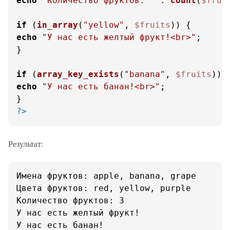
echo
"Количество фруктов: "
 . 
count
(
$frui
if
 (
in_array
(
"yellow"
, 
$fruits
echo
"У нас есть желтый фрукт!<br>"
;

}

if
 (
array_key_exists
(
"banana"
, 
$fruits
echo
"У нас есть банан!<br>"
;

?>
Результат:
Имена фруктов: apple, banana, grape

Цвета фруктов: red, yellow, purple

Количество фруктов: 3

У нас есть желтый фрукт!

У нас есть банан!