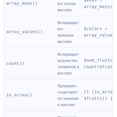
$keys = 
все ключи 
array_keys()
array_keys($
массива
Возвращает 
все 
$colors = 
array_values()
значения 
array_values
массива
Возвращает 
количество 
$num_fruits =
count()
элементов в 
count($fruit
массиве
Проверяет, 
существует 
if (in_array(
in_array()
ли значение 
$fruits)) { 
в массиве