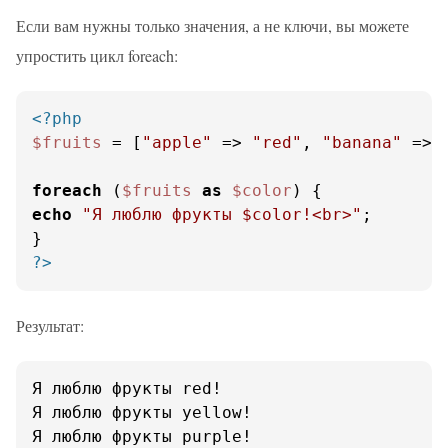
Если вам нужны только значения, а не ключи, вы можете
упростить цикл foreach:
<?php
$fruits
 = [
"apple"
 => 
"red"
, 
"banana"
 => 
foreach
 (
$fruits
as
$color
echo
"Я люблю фрукты 
$color
!<br>"
;

?>
Результат:
Я люблю фрукты red!

Я люблю фрукты yellow!

Я люблю фрукты purple!