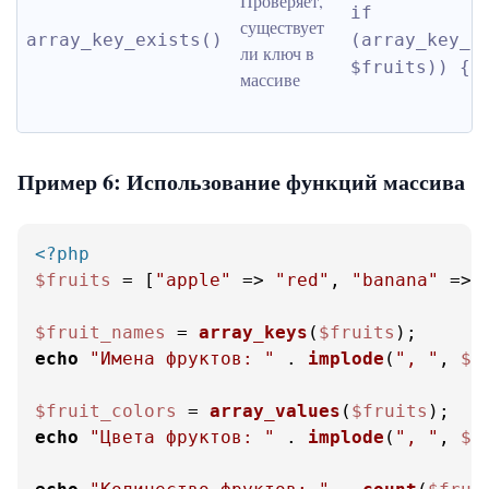
Проверяет, 
if 
существует 
array_key_exists()
(array_key_ex
ли ключ в 
$fruits)) { 
массиве
Пример 6: Использование функций массива
<?php
$fruits
 = [
"apple"
 => 
"red"
, 
"banana"
 => 
$fruit_names
 = 
array_keys
(
$fruits
echo
"Имена фруктов: "
 . 
implode
(
", "
, 
$f
$fruit_colors
 = 
array_values
(
$fruits
echo
"Цвета фруктов: "
 . 
implode
(
", "
, 
$f