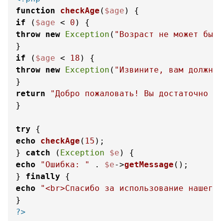
function
checkAge
(
$age
) 
if
 (
$age
 < 
0
throw
new
Exception
(
"Возраст не может быт
if
 (
$age
 < 
18
throw
new
Exception
(
"Извините, вам должно
return
"Добро пожаловать! Вы достаточно в
}

try
echo
checkAge
(
15
);

} 
catch
 (
Exception
$e
echo
"Ошибка: "
 . 
$e
->
getMessage
();

} 
finally
echo
"<br>Спасибо за использование нашего
?>