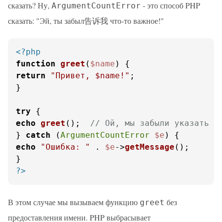
сказать? Ну,
- это способ PHP
ArgumentCountError
сказать: "Эй, ты забыл告诉我 что-то важное!"
<?php
function
greet
(
$name
) 
return
"Привет, 
$name
!"
;

}

try
echo
greet
();  
// Ой, мы забыли указать и
} 
catch
 (
ArgumentCountError
$e
echo
"Ошибка: "
 . 
$e
->
getMessage
();

?>
В этом случае мы вызываем функцию
без
greet
предоставления имени. PHP выбрасывает