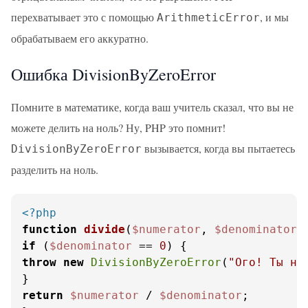
перехватывает это с помощью
, и мы
ArithmeticError
обрабатываем его аккуратно.
Ошибка DivisionByZeroError
Помните в математике, когда ваш учитель сказал, что вы не
можете делить на ноль? Ну, PHP это помнит!
вызывается, когда вы пытаетесь
DivisionByZeroError
разделить на ноль.
<?php
function
divide
(
$numerator
, 
$denominator
)
if
 (
$denominator
 == 
0
throw
new
DivisionByZeroError
(
"Ого! Ты не
return
$numerator
 / 
$denominator
;
