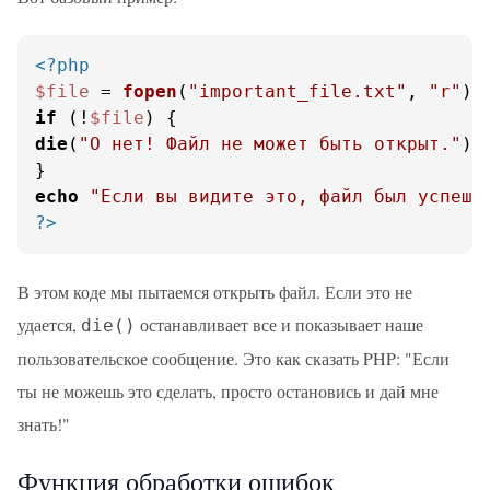
<?php
$file
 = 
fopen
(
"important_file.txt"
, 
"r"
if
 (!
$file
die
(
"О нет! Файл не может быть открыт."
);

echo
"Если вы видите это, файл был успешн
?>
В этом коде мы пытаемся открыть файл. Если это не
удается,
останавливает все и показывает наше
die()
пользовательское сообщение. Это как сказать PHP: "Если
ты не можешь это сделать, просто остановись и дай мне
знать!"
Функция обработки ошибок