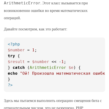
. Этот класс вызывается при
ArithmeticError
возникновении ошибки во время математических
операций.
Давайте посмотрим, как это работает:
<?php
$number
 = 
1
try
$result
 = 
$number
 << -
1
;

} 
catch
 (
ArithmeticError
$e
echo
"Ой! Произошла математическая ошибка
?>
Здесь мы пытаемся выполнить операцию смещения бита с
отрицательным числом, что не разрешено. PHP