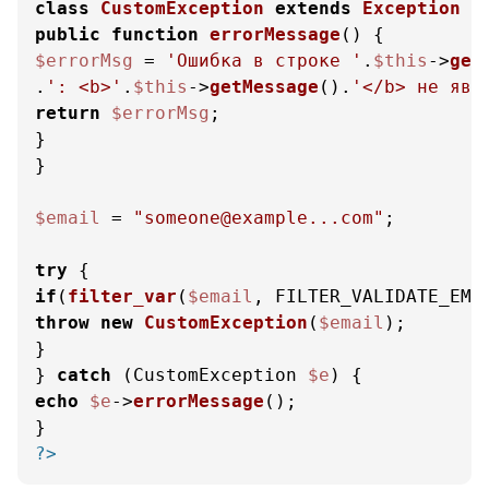
class
CustomException
extends
Exception
public
function
errorMessage
(
) 
$errorMsg
 = 
'Ошибка в строке '
.
$this
->
get
.
': <b>'
.
$this
->
getMessage
().
'</b> не явл
return
$errorMsg
;

}

}

$email
 = 
"someone@example...com"
;

try
if
(
filter_var
(
$email
, FILTER_VALIDATE_EMA
throw
new
CustomException
(
$email
);

}

} 
catch
 (CustomException 
$e
echo
$e
->
errorMessage
();

?>