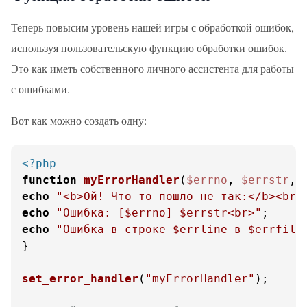
Теперь повысим уровень нашей игры с обработкой ошибок,
используя пользовательскую функцию обработки ошибок.
Это как иметь собственного личного ассистента для работы
с ошибками.
Вот как можно создать одну:
<?php
function
myErrorHandler
(
$errno
, 
$errstr
, 
echo
"<b>Ой! Что-то пошло не так:</b><br>
echo
"Ошибка: [
$errno
] 
$errstr
<br>"
echo
"Ошибка в строке 
$errline
 в 
$errfile
}

set_error_handler
(
"myErrorHandler"
);
