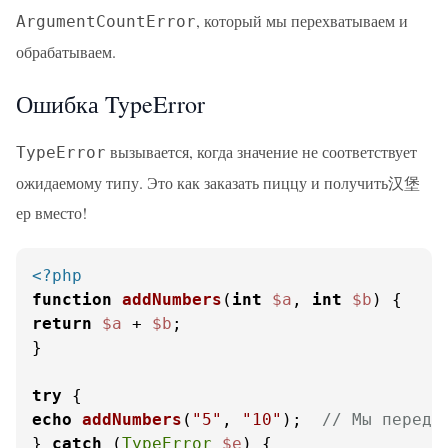
, который мы перехватываем и
ArgumentCountError
обрабатываем.
Ошибка TypeError
вызывается, когда значение не соответствует
TypeError
ожидаемому типу. Это как заказать пиццу и получить汉堡
ер вместо!
<?php
function
addNumbers
(
int
$a
, 
int
$b
) 
return
$a
 + 
$b
;

}

try
echo
addNumbers
(
"5"
, 
"10"
);  
// Мы переда
} 
catch
 (
TypeError
$e