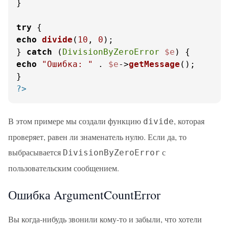
}

try
echo
divide
(
10
, 
0
);

} 
catch
 (
DivisionByZeroError
$e
echo
"Ошибка: "
 . 
$e
->
getMessage
();

?>
В этом примере мы создали функцию
, которая
divide
проверяет, равен ли знаменатель нулю. Если да, то
выбрасывается
с
DivisionByZeroError
пользовательским сообщением.
Ошибка ArgumentCountError
Вы когда-нибудь звонили кому-то и забыли, что хотели